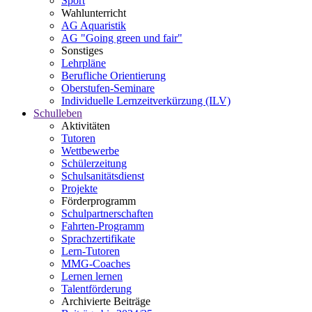
Sport
Wahlunterricht
AG Aquaristik
AG "Going green und fair"
Sonstiges
Lehrpläne
Berufliche Orientierung
Oberstufen-Seminare
Individuelle Lernzeitverkürzung (ILV)
Schulleben
Aktivitäten
Tutoren
Wettbewerbe
Schülerzeitung
Schulsanitätsdienst
Projekte
Förderprogramm
Schulpartnerschaften
Fahrten-Programm
Sprachzertifikate
Lern-Tutoren
MMG-Coaches
Lernen lernen
Talentförderung
Archivierte Beiträge