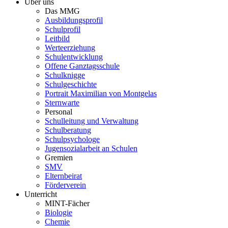
Über uns
Das MMG
Ausbildungsprofil
Schulprofil
Leitbild
Werteerziehung
Schulentwicklung
Offene Ganztagsschule
Schulknigge
Schulgeschichte
Portrait Maximilian von Montgelas
Sternwarte
Personal
Schulleitung und Verwaltung
Schulberatung
Schulpsychologe
Jugensozialarbeit an Schulen
Gremien
SMV
Elternbeirat
Förderverein
Unterricht
MINT-Fächer
Biologie
Chemie