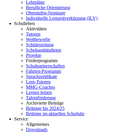
Lehrpläne
Berufliche Orientierung
Oberstufen-Seminare
Individuelle Lernzeitverkürzung (ILV)
Schulleben
Aktivitäten
Tutoren
Wettbewerbe
Schülerzeitung
Schulsanitätsdienst
Projekte
Förderprogramm
Schulpartnerschaften
Fahrten-Programm
Sprachzertifikate
Lern-Tutoren
MMG-Coaches
Lernen lernen
Talentförderung
Archivierte Beiträge
Beiträge bis 2024/25
Beiträge im aktuellen Schuljahr
Service
Allgemeines
Downloads