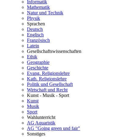
Informatik
Mathematik
Natur und Technik
Physik
Sprachen
Deutsch
Englisch
Französisch
Latein
Gesellschaftswissenschaften
Ethik
Geographie
Geschichte
Evang. Religionslehre
Kath. Religionslehre
Politik und Gesellschaft
Wirtschaft und Recht
Kunst - Musik - Sport
Kunst
Musik
Sport
Wahlunterricht
AG Aquaristik
AG "Going green und fair"
Sonstiges