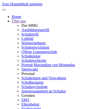
Zum Hauptinhalt springen
Home
Über uns
Das MMG
Ausbildungsprofil
Schulprofil
Leitbild
Werteerziehung
Schulentwicklung
Offene Ganztagsschule
Schulknigge
Schulgeschichte
Portrait Maximilian von Montgelas
Sternwarte
Personal
Schulleitung und Verwaltung
Schulberatung
Schulpsychologe
Jugensozialarbeit an Schulen
Gremien
SMV
Elternbeirat
Förderverein