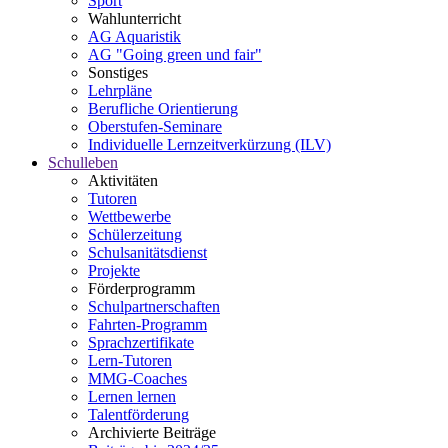
Sport
Wahlunterricht
AG Aquaristik
AG "Going green und fair"
Sonstiges
Lehrpläne
Berufliche Orientierung
Oberstufen-Seminare
Individuelle Lernzeitverkürzung (ILV)
Schulleben
Aktivitäten
Tutoren
Wettbewerbe
Schülerzeitung
Schulsanitätsdienst
Projekte
Förderprogramm
Schulpartnerschaften
Fahrten-Programm
Sprachzertifikate
Lern-Tutoren
MMG-Coaches
Lernen lernen
Talentförderung
Archivierte Beiträge