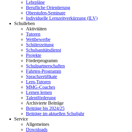
Lehrpläne
Berufliche Orientierung
Oberstufen-Seminare
Individuelle Lernzeitverkürzung (ILV)
Schulleben
Aktivitäten
Tutoren
Wettbewerbe
Schülerzeitung
Schulsanitätsdienst
Projekte
Förderprogramm
Schulpartnerschaften
Fahrten-Programm
Sprachzertifikate
Lern-Tutoren
MMG-Coaches
Lernen lernen
Talentförderung
Archivierte Beiträge
Beiträge bis 2024/25
Beiträge im aktuellen Schuljahr
Service
Allgemeines
Downloads