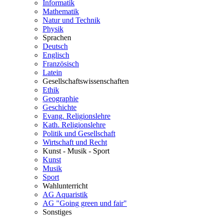
Informatik
Mathematik
Natur und Technik
Physik
Sprachen
Deutsch
Englisch
Französisch
Latein
Gesellschaftswissenschaften
Ethik
Geographie
Geschichte
Evang. Religionslehre
Kath. Religionslehre
Politik und Gesellschaft
Wirtschaft und Recht
Kunst - Musik - Sport
Kunst
Musik
Sport
Wahlunterricht
AG Aquaristik
AG "Going green und fair"
Sonstiges