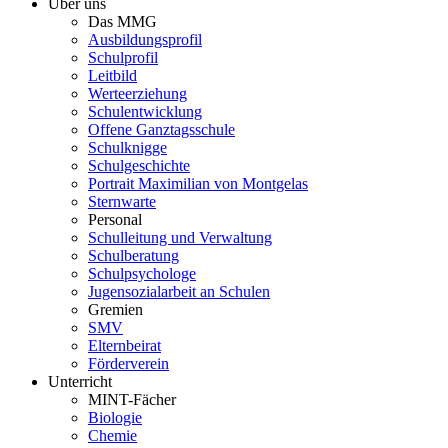
Über uns
Das MMG
Ausbildungsprofil
Schulprofil
Leitbild
Werteerziehung
Schulentwicklung
Offene Ganztagsschule
Schulknigge
Schulgeschichte
Portrait Maximilian von Montgelas
Sternwarte
Personal
Schulleitung und Verwaltung
Schulberatung
Schulpsychologe
Jugensozialarbeit an Schulen
Gremien
SMV
Elternbeirat
Förderverein
Unterricht
MINT-Fächer
Biologie
Chemie