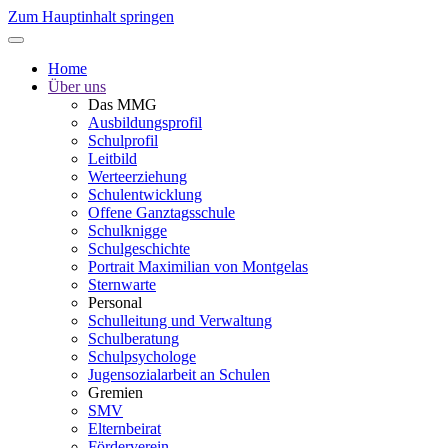
Zum Hauptinhalt springen
Home
Über uns
Das MMG
Ausbildungsprofil
Schulprofil
Leitbild
Werteerziehung
Schulentwicklung
Offene Ganztagsschule
Schulknigge
Schulgeschichte
Portrait Maximilian von Montgelas
Sternwarte
Personal
Schulleitung und Verwaltung
Schulberatung
Schulpsychologe
Jugensozialarbeit an Schulen
Gremien
SMV
Elternbeirat
Förderverein