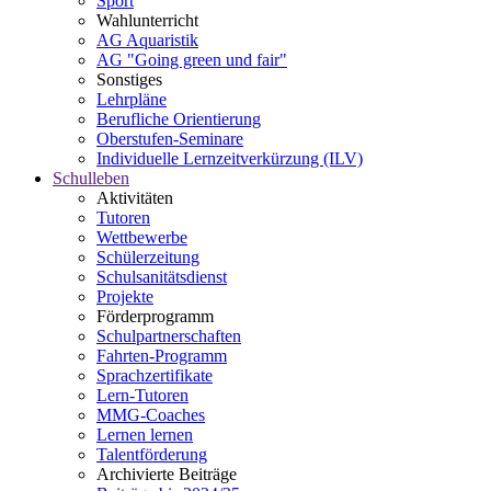
Sport
Wahlunterricht
AG Aquaristik
AG "Going green und fair"
Sonstiges
Lehrpläne
Berufliche Orientierung
Oberstufen-Seminare
Individuelle Lernzeitverkürzung (ILV)
Schulleben
Aktivitäten
Tutoren
Wettbewerbe
Schülerzeitung
Schulsanitätsdienst
Projekte
Förderprogramm
Schulpartnerschaften
Fahrten-Programm
Sprachzertifikate
Lern-Tutoren
MMG-Coaches
Lernen lernen
Talentförderung
Archivierte Beiträge