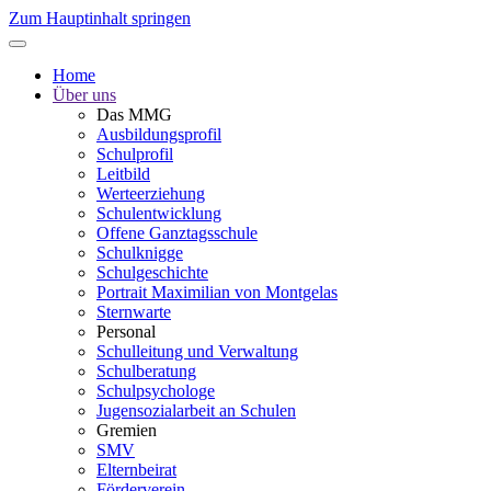
Zum Hauptinhalt springen
Home
Über uns
Das MMG
Ausbildungsprofil
Schulprofil
Leitbild
Werteerziehung
Schulentwicklung
Offene Ganztagsschule
Schulknigge
Schulgeschichte
Portrait Maximilian von Montgelas
Sternwarte
Personal
Schulleitung und Verwaltung
Schulberatung
Schulpsychologe
Jugensozialarbeit an Schulen
Gremien
SMV
Elternbeirat
Förderverein