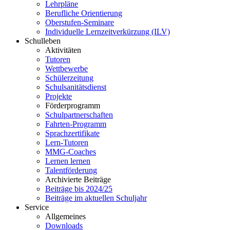
Lehrpläne
Berufliche Orientierung
Oberstufen-Seminare
Individuelle Lernzeitverkürzung (ILV)
Schulleben
Aktivitäten
Tutoren
Wettbewerbe
Schülerzeitung
Schulsanitätsdienst
Projekte
Förderprogramm
Schulpartnerschaften
Fahrten-Programm
Sprachzertifikate
Lern-Tutoren
MMG-Coaches
Lernen lernen
Talentförderung
Archivierte Beiträge
Beiträge bis 2024/25
Beiträge im aktuellen Schuljahr
Service
Allgemeines
Downloads