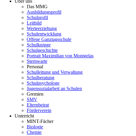
Über uns
Das MMG
Ausbildungsprofil
Schulprofil
Leitbild
Werteerziehung
Schulentwicklung
Offene Ganztagsschule
Schulknigge
Schulgeschichte
Portrait Maximilian von Montgelas
Sternwarte
Personal
Schulleitung und Verwaltung
Schulberatung
Schulpsychologe
Jugensozialarbeit an Schulen
Gremien
SMV
Elternbeirat
Förderverein
Unterricht
MINT-Fächer
Biologie
Chemie