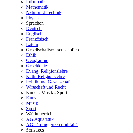
Informatik
Mathematik
Natur und Technik
Physik
Sprachen
Deutsch
Englisch
Französisch
Latein
Gesellschaftswissenschaften
Ethik
Geographie
Geschichte
Evang. Religionslehre
Kath. Religionslehre
Politik und Gesellschaft
Wirtschaft und Recht
Kunst - Musik - Sport
Kunst
Musik
Sport
Wahlunterricht
AG Aquaristik
AG "Going green und fair"
Sonstiges