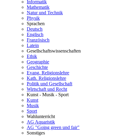
Informatik
Mathematik
Natur und Technik
Physik
Sprachen
Deutsch
Englisch
Französisch
Latein
Gesellschaftswissenschaften
Ethik
Geographie
Geschichte
Evang. Religionslehre
Kath. Religionslehre
Politik und Gesellschaft
Wirtschaft und Recht
Kunst - Musik - Sport
Kunst
Musik
Sport
Wahlunterricht
AG Aquaristik
AG "Going green und fair"
Sonstiges