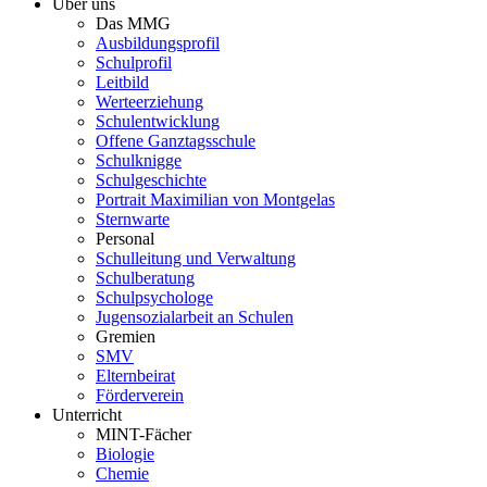
Über uns
Das MMG
Ausbildungsprofil
Schulprofil
Leitbild
Werteerziehung
Schulentwicklung
Offene Ganztagsschule
Schulknigge
Schulgeschichte
Portrait Maximilian von Montgelas
Sternwarte
Personal
Schulleitung und Verwaltung
Schulberatung
Schulpsychologe
Jugensozialarbeit an Schulen
Gremien
SMV
Elternbeirat
Förderverein
Unterricht
MINT-Fächer
Biologie
Chemie