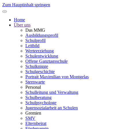
Zum Hauptinhalt springen
Home
Über uns
Das MMG
Ausbildungsprofil
Schulprofil
Leitbild
Werteerziehung
Schulentwicklung
Offene Ganztagsschule
Schulknigge
Schulgeschichte
Portrait Maximilian von Montgelas
Sternwarte
Personal
Schulleitung und Verwaltung
Schulberatung
Schulpsychologe
Jugensozialarbeit an Schulen
Gremien
SMV
Elternbeirat
Förderverein