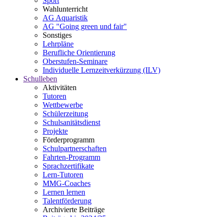
Sport
Wahlunterricht
AG Aquaristik
AG "Going green und fair"
Sonstiges
Lehrpläne
Berufliche Orientierung
Oberstufen-Seminare
Individuelle Lernzeitverkürzung (ILV)
Schulleben
Aktivitäten
Tutoren
Wettbewerbe
Schülerzeitung
Schulsanitätsdienst
Projekte
Förderprogramm
Schulpartnerschaften
Fahrten-Programm
Sprachzertifikate
Lern-Tutoren
MMG-Coaches
Lernen lernen
Talentförderung
Archivierte Beiträge