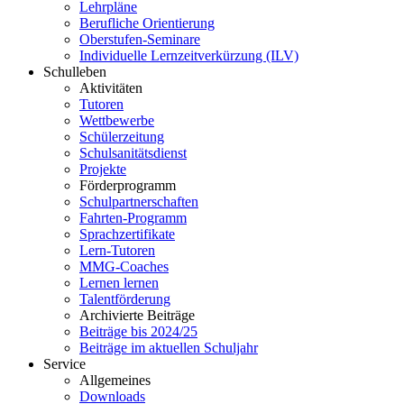
Lehrpläne
Berufliche Orientierung
Oberstufen-Seminare
Individuelle Lernzeitverkürzung (ILV)
Schulleben
Aktivitäten
Tutoren
Wettbewerbe
Schülerzeitung
Schulsanitätsdienst
Projekte
Förderprogramm
Schulpartnerschaften
Fahrten-Programm
Sprachzertifikate
Lern-Tutoren
MMG-Coaches
Lernen lernen
Talentförderung
Archivierte Beiträge
Beiträge bis 2024/25
Beiträge im aktuellen Schuljahr
Service
Allgemeines
Downloads