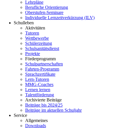
Lehrpläne
Berufliche Orientierung
Oberstufen-Seminare
Individuelle Lernzeitverkürzung (ILV)
Schulleben
Aktivitäten
Tutoren
Wettbewerbe
Schülerzeitung
Schulsanitätsdienst
Projekte
Förderprogramm
Schulpartnerschaften
Fahrten-Programm
Sprachzertifikate
Lern-Tutoren
MMG-Coaches
Lernen lernen
Talentförderung
Archivierte Beiträge
Beiträge bis 2024/25
Beiträge im aktuellen Schuljahr
Service
Allgemeines
Downloads