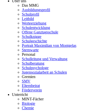
Über uns
Das MMG
Ausbildungsprofil
Schulprofil
Leitbild
Werteerziehung
Schulentwicklung
Offene Ganztagsschule
Schulknigge
Schulgeschichte
Portrait Maximilian von Montgelas
Sternwarte
Personal
Schulleitung und Verwaltung
Schulberatung
Schulpsychologe
Jugensozialarbeit an Schulen
Gremien
SMV
Elternbeirat
Förderverein
Unterricht
MINT-Fächer
Biologie
Chemie