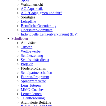
Sport
Wahlunterricht
AG Aquaristik
AG "Going green und fair"
Sonstiges
Lehrpläne
Berufliche Orientierung
Oberstufen-Seminare
Individuelle Lernzeitverkürzung (ILV)
Schulleben
Aktivitäten
Tutoren
Wettbewerbe
Schülerzeitung
Schulsanitätsdienst
Projekte
Förderprogramm
Schulpartnerschaften
Fahrten-Programm
Sprachzertifikate
Lern-Tutoren
MMG-Coaches
Lernen lernen
Talentförderung
Archivierte Beiträge