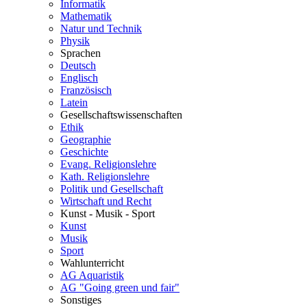
Informatik
Mathematik
Natur und Technik
Physik
Sprachen
Deutsch
Englisch
Französisch
Latein
Gesellschaftswissenschaften
Ethik
Geographie
Geschichte
Evang. Religionslehre
Kath. Religionslehre
Politik und Gesellschaft
Wirtschaft und Recht
Kunst - Musik - Sport
Kunst
Musik
Sport
Wahlunterricht
AG Aquaristik
AG "Going green und fair"
Sonstiges