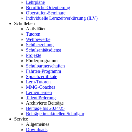
Lehrpläne
Berufliche Orientierung
Oberstufen-Seminare
Individuelle Lernzeitverkürzung (ILV)
Schulleben
Aktivitäten
Tutoren
Wettbewerbe
Schülerzeitung
Schulsanitätsdienst
Projekte
Förderprogramm
Schulpartnerschaften
Fahrten-Programm
Sprachzertifikate
Lern-Tutoren
MMG-Coaches
Lernen lernen
Talentförderung
Archivierte Beiträge
Beiträge bis 2024/25
Beiträge im aktuellen Schuljahr
Service
Allgemeines
Downloads