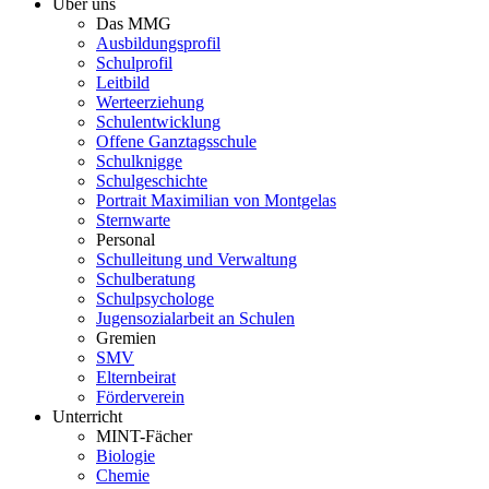
Über uns
Das MMG
Ausbildungsprofil
Schulprofil
Leitbild
Werteerziehung
Schulentwicklung
Offene Ganztagsschule
Schulknigge
Schulgeschichte
Portrait Maximilian von Montgelas
Sternwarte
Personal
Schulleitung und Verwaltung
Schulberatung
Schulpsychologe
Jugensozialarbeit an Schulen
Gremien
SMV
Elternbeirat
Förderverein
Unterricht
MINT-Fächer
Biologie
Chemie