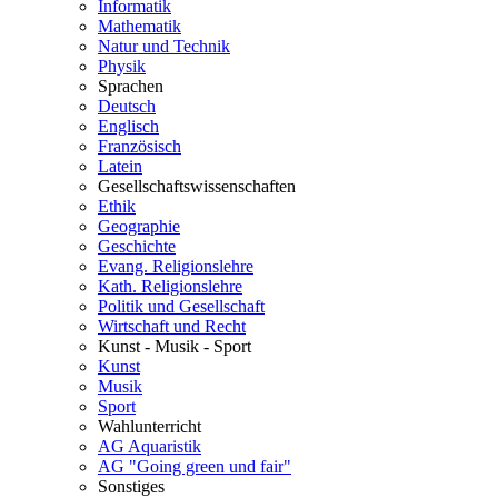
Informatik
Mathematik
Natur und Technik
Physik
Sprachen
Deutsch
Englisch
Französisch
Latein
Gesellschaftswissenschaften
Ethik
Geographie
Geschichte
Evang. Religionslehre
Kath. Religionslehre
Politik und Gesellschaft
Wirtschaft und Recht
Kunst - Musik - Sport
Kunst
Musik
Sport
Wahlunterricht
AG Aquaristik
AG "Going green und fair"
Sonstiges