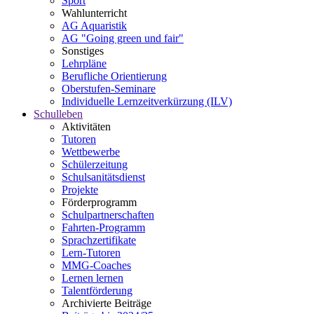
Sport
Wahlunterricht
AG Aquaristik
AG "Going green und fair"
Sonstiges
Lehrpläne
Berufliche Orientierung
Oberstufen-Seminare
Individuelle Lernzeitverkürzung (ILV)
Schulleben
Aktivitäten
Tutoren
Wettbewerbe
Schülerzeitung
Schulsanitätsdienst
Projekte
Förderprogramm
Schulpartnerschaften
Fahrten-Programm
Sprachzertifikate
Lern-Tutoren
MMG-Coaches
Lernen lernen
Talentförderung
Archivierte Beiträge