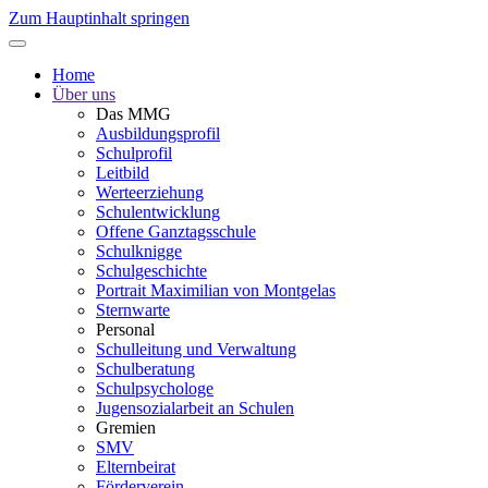
Zum Hauptinhalt springen
Home
Über uns
Das MMG
Ausbildungsprofil
Schulprofil
Leitbild
Werteerziehung
Schulentwicklung
Offene Ganztagsschule
Schulknigge
Schulgeschichte
Portrait Maximilian von Montgelas
Sternwarte
Personal
Schulleitung und Verwaltung
Schulberatung
Schulpsychologe
Jugensozialarbeit an Schulen
Gremien
SMV
Elternbeirat
Förderverein