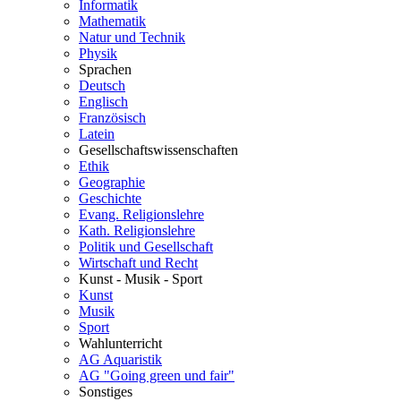
Informatik
Mathematik
Natur und Technik
Physik
Sprachen
Deutsch
Englisch
Französisch
Latein
Gesellschaftswissenschaften
Ethik
Geographie
Geschichte
Evang. Religionslehre
Kath. Religionslehre
Politik und Gesellschaft
Wirtschaft und Recht
Kunst - Musik - Sport
Kunst
Musik
Sport
Wahlunterricht
AG Aquaristik
AG "Going green und fair"
Sonstiges