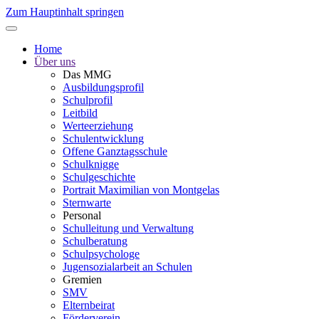
Zum Hauptinhalt springen
Home
Über uns
Das MMG
Ausbildungsprofil
Schulprofil
Leitbild
Werteerziehung
Schulentwicklung
Offene Ganztagsschule
Schulknigge
Schulgeschichte
Portrait Maximilian von Montgelas
Sternwarte
Personal
Schulleitung und Verwaltung
Schulberatung
Schulpsychologe
Jugensozialarbeit an Schulen
Gremien
SMV
Elternbeirat
Förderverein