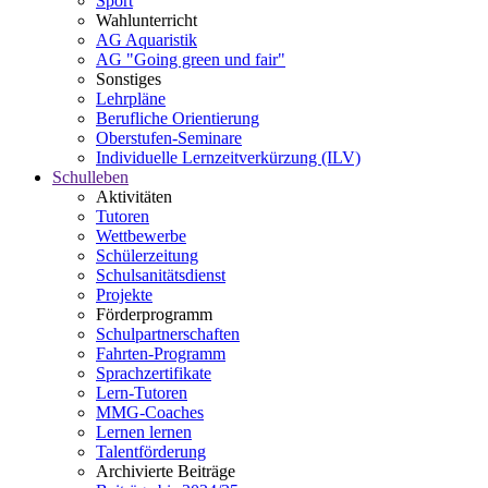
Sport
Wahlunterricht
AG Aquaristik
AG "Going green und fair"
Sonstiges
Lehrpläne
Berufliche Orientierung
Oberstufen-Seminare
Individuelle Lernzeitverkürzung (ILV)
Schulleben
Aktivitäten
Tutoren
Wettbewerbe
Schülerzeitung
Schulsanitätsdienst
Projekte
Förderprogramm
Schulpartnerschaften
Fahrten-Programm
Sprachzertifikate
Lern-Tutoren
MMG-Coaches
Lernen lernen
Talentförderung
Archivierte Beiträge