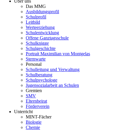
Über uns
Das MMG
Ausbildungsprofil
Schulprofil
Leitbild
Werteerziehung
Schulentwicklung
Offene Ganztagsschule
Schulknigge
Schulgeschichte
Portrait Maximilian von Montgelas
Sternwarte
Personal
Schulleitung und Verwaltung
Schulberatung
Schulpsychologe
Jugensozialarbeit an Schulen
Gremien
SMV
Elternbeirat
Förderverein
Unterricht
MINT-Fächer
Biologie
Chemie