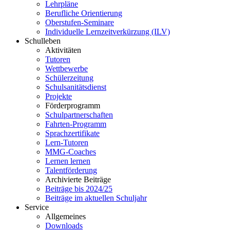
Lehrpläne
Berufliche Orientierung
Oberstufen-Seminare
Individuelle Lernzeitverkürzung (ILV)
Schulleben
Aktivitäten
Tutoren
Wettbewerbe
Schülerzeitung
Schulsanitätsdienst
Projekte
Förderprogramm
Schulpartnerschaften
Fahrten-Programm
Sprachzertifikate
Lern-Tutoren
MMG-Coaches
Lernen lernen
Talentförderung
Archivierte Beiträge
Beiträge bis 2024/25
Beiträge im aktuellen Schuljahr
Service
Allgemeines
Downloads