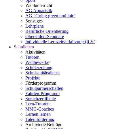
Sport
Wahlunterricht
AG Aquaristik
AG "Going green und fair"
Sonstiges
Lehrpläne
Berufliche Orientierung
Oberstufen-Seminare
Individuelle Lernzeitverkürzung (ILV)
Schulleben
Aktivitäten
Tutoren
Wettbewerbe
Schülerzeitung
Schulsanitätsdienst
Projekte
Förderprogramm
Schulpartnerschaften
Fahrten-Programm
Sprachzertifikate
Lern-Tutoren
MMG-Coaches
Lernen lernen
Talentförderung
Archivierte Beiträge