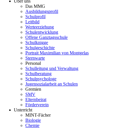
Über uns
Das MMG
Ausbildungsprofil
Schulprofil
Leitbild
Werteerziehung
Schulentwicklung
Offene Ganztagsschule
Schulknigge
Schulgeschichte
Portrait Maximilian von Montgelas
Sternwarte
Personal
Schulleitung und Verwaltung
Schulberatung
Schulpsychologe
Jugensozialarbeit an Schulen
Gremien
SMV
Elternbeirat
Förderverein
Unterricht
MINT-Fächer
Biologie
Chemie