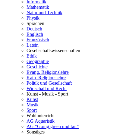
Informatik
Mathematik
Natur und Technik
Physik
Sprachen
Deutsch
Englisch
Französisch
Latein
Gesellschaftswissenschaften
Ethik
Geographie
Geschichte
Evang. Religionslehre
Kath. Religionslehre
Politik und Gesellschaft
Wirtschaft und Recht
Kunst - Musik - Sport
Kunst
Musik
Sport
Wahlunterricht
AG Aquaristik
AG "Going green und fair"
Sonstiges