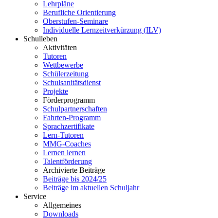
Lehrpläne
Berufliche Orientierung
Oberstufen-Seminare
Individuelle Lernzeitverkürzung (ILV)
Schulleben
Aktivitäten
Tutoren
Wettbewerbe
Schülerzeitung
Schulsanitätsdienst
Projekte
Förderprogramm
Schulpartnerschaften
Fahrten-Programm
Sprachzertifikate
Lern-Tutoren
MMG-Coaches
Lernen lernen
Talentförderung
Archivierte Beiträge
Beiträge bis 2024/25
Beiträge im aktuellen Schuljahr
Service
Allgemeines
Downloads