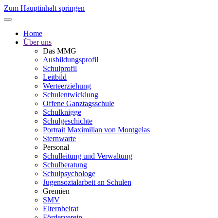
Zum Hauptinhalt springen
Home
Über uns
Das MMG
Ausbildungsprofil
Schulprofil
Leitbild
Werteerziehung
Schulentwicklung
Offene Ganztagsschule
Schulknigge
Schulgeschichte
Portrait Maximilian von Montgelas
Sternwarte
Personal
Schulleitung und Verwaltung
Schulberatung
Schulpsychologe
Jugensozialarbeit an Schulen
Gremien
SMV
Elternbeirat
Förderverein