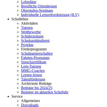
Lehrpläne
Berufliche Orientierung
Oberstufen-Seminare
Individuelle Lernzeitverkürzung (ILV)
Schulleben
Aktivitäten
Tutoren
Wettbewerbe
Schülerzeitung
Schulsanitätsdienst
Projekte
Förderprogramm
Schulpartnerschaften
Fahrten-Programm
Sprachzertifikate
Lern-Tutoren
MMG-Coaches
Lernen lernen
Talentförderung
Archivierte Beiträge
Beiträge bis 2024/25
Beiträge im aktuellen Schuljahr
Service
Allgemeines
Downloads