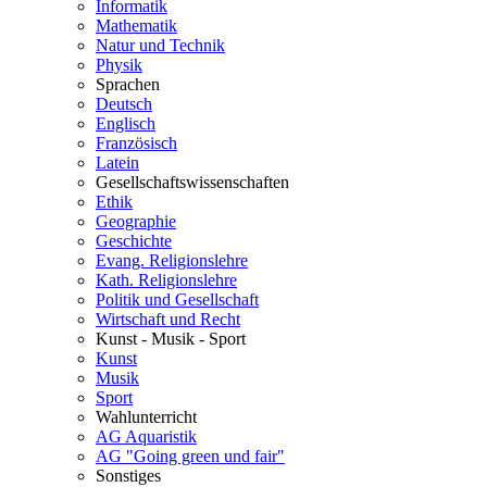
Informatik
Mathematik
Natur und Technik
Physik
Sprachen
Deutsch
Englisch
Französisch
Latein
Gesellschaftswissenschaften
Ethik
Geographie
Geschichte
Evang. Religionslehre
Kath. Religionslehre
Politik und Gesellschaft
Wirtschaft und Recht
Kunst - Musik - Sport
Kunst
Musik
Sport
Wahlunterricht
AG Aquaristik
AG "Going green und fair"
Sonstiges