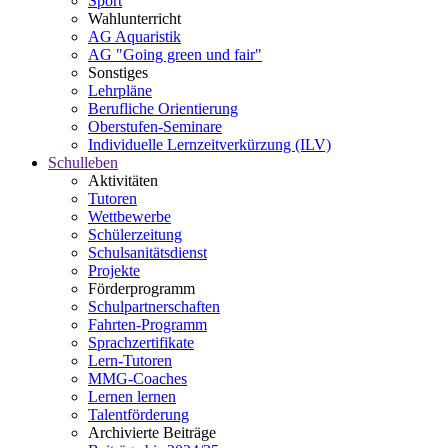
Sport
Wahlunterricht
AG Aquaristik
AG "Going green und fair"
Sonstiges
Lehrpläne
Berufliche Orientierung
Oberstufen-Seminare
Individuelle Lernzeitverkürzung (ILV)
Schulleben
Aktivitäten
Tutoren
Wettbewerbe
Schülerzeitung
Schulsanitätsdienst
Projekte
Förderprogramm
Schulpartnerschaften
Fahrten-Programm
Sprachzertifikate
Lern-Tutoren
MMG-Coaches
Lernen lernen
Talentförderung
Archivierte Beiträge