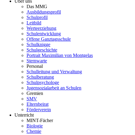
Über uns
Das MMG
Ausbildungsprofil
Schulprofil
Leitbild
Werteerziehung
Schulentwicklung
Offene Ganztagsschule
Schulknigge
Schulgeschichte
Portrait Maximilian von Montgelas
Sternwarte
Personal
Schulleitung und Verwaltung
Schulberatung
Schulpsychologe
Jugensozialarbeit an Schulen
Gremien
SMV
Elternbeirat
Förderverein
Unterricht
MINT-Fächer
Biologie
Chemie