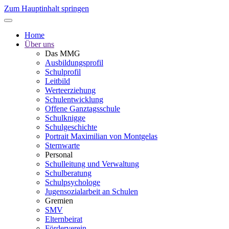
Zum Hauptinhalt springen
Home
Über uns
Das MMG
Ausbildungsprofil
Schulprofil
Leitbild
Werteerziehung
Schulentwicklung
Offene Ganztagsschule
Schulknigge
Schulgeschichte
Portrait Maximilian von Montgelas
Sternwarte
Personal
Schulleitung und Verwaltung
Schulberatung
Schulpsychologe
Jugensozialarbeit an Schulen
Gremien
SMV
Elternbeirat
Förderverein