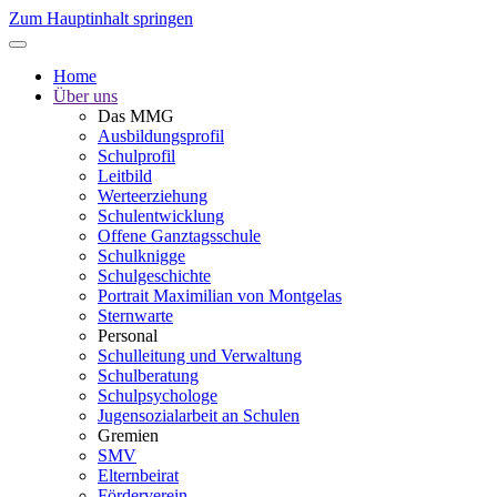
Zum Hauptinhalt springen
Home
Über uns
Das MMG
Ausbildungsprofil
Schulprofil
Leitbild
Werteerziehung
Schulentwicklung
Offene Ganztagsschule
Schulknigge
Schulgeschichte
Portrait Maximilian von Montgelas
Sternwarte
Personal
Schulleitung und Verwaltung
Schulberatung
Schulpsychologe
Jugensozialarbeit an Schulen
Gremien
SMV
Elternbeirat
Förderverein