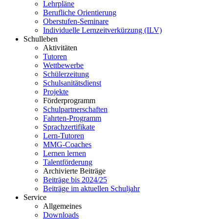
Lehrpläne
Berufliche Orientierung
Oberstufen-Seminare
Individuelle Lernzeitverkürzung (ILV)
Schulleben
Aktivitäten
Tutoren
Wettbewerbe
Schülerzeitung
Schulsanitätsdienst
Projekte
Förderprogramm
Schulpartnerschaften
Fahrten-Programm
Sprachzertifikate
Lern-Tutoren
MMG-Coaches
Lernen lernen
Talentförderung
Archivierte Beiträge
Beiträge bis 2024/25
Beiträge im aktuellen Schuljahr
Service
Allgemeines
Downloads