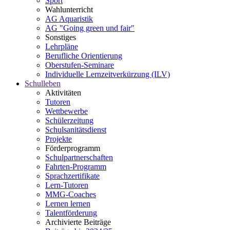
Sport
Wahlunterricht
AG Aquaristik
AG "Going green und fair"
Sonstiges
Lehrpläne
Berufliche Orientierung
Oberstufen-Seminare
Individuelle Lernzeitverkürzung (ILV)
Schulleben
Aktivitäten
Tutoren
Wettbewerbe
Schülerzeitung
Schulsanitätsdienst
Projekte
Förderprogramm
Schulpartnerschaften
Fahrten-Programm
Sprachzertifikate
Lern-Tutoren
MMG-Coaches
Lernen lernen
Talentförderung
Archivierte Beiträge