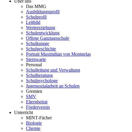
Über uns
Das MMG
Ausbildungsprofil
Schulprofil
Leitbild
Werteerziehung
Schulentwicklung
Offene Ganztagsschule
Schulknigge
Schulgeschichte
Portrait Maximilian von Montgelas
Sternwarte
Personal
Schulleitung und Verwaltung
Schulberatung
Schulpsychologe
Jugensozialarbeit an Schulen
Gremien
SMV
Elternbeirat
Förderverein
Unterricht
MINT-Fächer
Biologie
Chemie