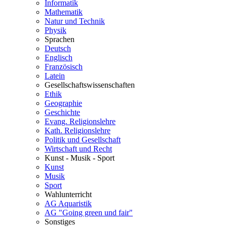
Informatik
Mathematik
Natur und Technik
Physik
Sprachen
Deutsch
Englisch
Französisch
Latein
Gesellschaftswissenschaften
Ethik
Geographie
Geschichte
Evang. Religionslehre
Kath. Religionslehre
Politik und Gesellschaft
Wirtschaft und Recht
Kunst - Musik - Sport
Kunst
Musik
Sport
Wahlunterricht
AG Aquaristik
AG "Going green und fair"
Sonstiges