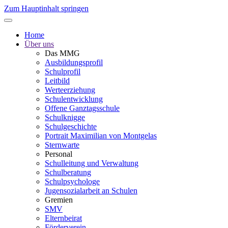
Zum Hauptinhalt springen
Home
Über uns
Das MMG
Ausbildungsprofil
Schulprofil
Leitbild
Werteerziehung
Schulentwicklung
Offene Ganztagsschule
Schulknigge
Schulgeschichte
Portrait Maximilian von Montgelas
Sternwarte
Personal
Schulleitung und Verwaltung
Schulberatung
Schulpsychologe
Jugensozialarbeit an Schulen
Gremien
SMV
Elternbeirat
Förderverein