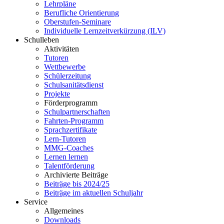
Lehrpläne
Berufliche Orientierung
Oberstufen-Seminare
Individuelle Lernzeitverkürzung (ILV)
Schulleben
Aktivitäten
Tutoren
Wettbewerbe
Schülerzeitung
Schulsanitätsdienst
Projekte
Förderprogramm
Schulpartnerschaften
Fahrten-Programm
Sprachzertifikate
Lern-Tutoren
MMG-Coaches
Lernen lernen
Talentförderung
Archivierte Beiträge
Beiträge bis 2024/25
Beiträge im aktuellen Schuljahr
Service
Allgemeines
Downloads