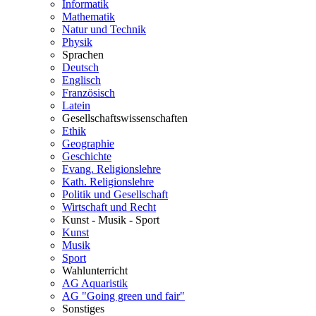
Informatik
Mathematik
Natur und Technik
Physik
Sprachen
Deutsch
Englisch
Französisch
Latein
Gesellschaftswissenschaften
Ethik
Geographie
Geschichte
Evang. Religionslehre
Kath. Religionslehre
Politik und Gesellschaft
Wirtschaft und Recht
Kunst - Musik - Sport
Kunst
Musik
Sport
Wahlunterricht
AG Aquaristik
AG "Going green und fair"
Sonstiges