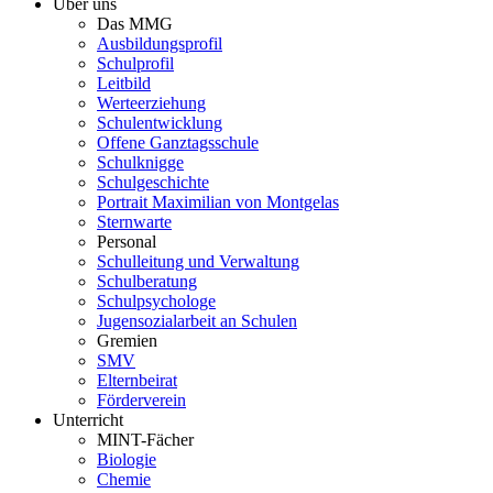
Über uns
Das MMG
Ausbildungsprofil
Schulprofil
Leitbild
Werteerziehung
Schulentwicklung
Offene Ganztagsschule
Schulknigge
Schulgeschichte
Portrait Maximilian von Montgelas
Sternwarte
Personal
Schulleitung und Verwaltung
Schulberatung
Schulpsychologe
Jugensozialarbeit an Schulen
Gremien
SMV
Elternbeirat
Förderverein
Unterricht
MINT-Fächer
Biologie
Chemie