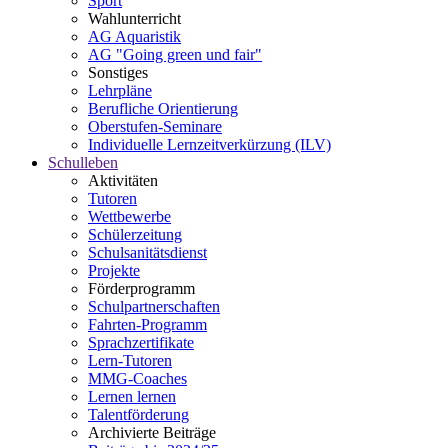
Sport
Wahlunterricht
AG Aquaristik
AG "Going green und fair"
Sonstiges
Lehrpläne
Berufliche Orientierung
Oberstufen-Seminare
Individuelle Lernzeitverkürzung (ILV)
Schulleben
Aktivitäten
Tutoren
Wettbewerbe
Schülerzeitung
Schulsanitätsdienst
Projekte
Förderprogramm
Schulpartnerschaften
Fahrten-Programm
Sprachzertifikate
Lern-Tutoren
MMG-Coaches
Lernen lernen
Talentförderung
Archivierte Beiträge