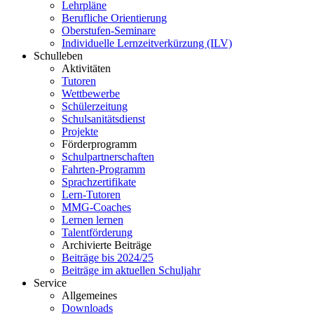
Lehrpläne
Berufliche Orientierung
Oberstufen-Seminare
Individuelle Lernzeitverkürzung (ILV)
Schulleben
Aktivitäten
Tutoren
Wettbewerbe
Schülerzeitung
Schulsanitätsdienst
Projekte
Förderprogramm
Schulpartnerschaften
Fahrten-Programm
Sprachzertifikate
Lern-Tutoren
MMG-Coaches
Lernen lernen
Talentförderung
Archivierte Beiträge
Beiträge bis 2024/25
Beiträge im aktuellen Schuljahr
Service
Allgemeines
Downloads