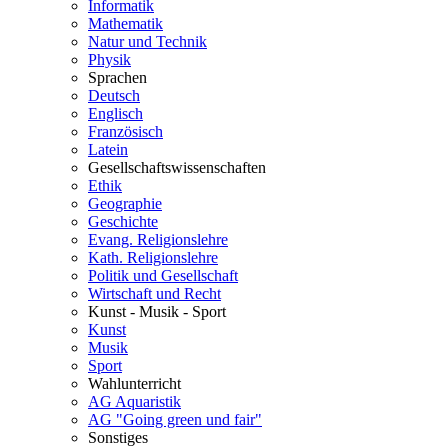
Informatik
Mathematik
Natur und Technik
Physik
Sprachen
Deutsch
Englisch
Französisch
Latein
Gesellschaftswissenschaften
Ethik
Geographie
Geschichte
Evang. Religionslehre
Kath. Religionslehre
Politik und Gesellschaft
Wirtschaft und Recht
Kunst - Musik - Sport
Kunst
Musik
Sport
Wahlunterricht
AG Aquaristik
AG "Going green und fair"
Sonstiges