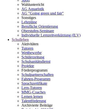
Sport
Wahlunterricht
AG Aquaristik
AG "Going green und fair"
Sonstiges
Lehrpläne
Berufliche Orientierung
Oberstufen-Seminare
Individuelle Lernzeitverkürzung (ILV)
Schulleben
Aktivitäten
Tutoren
Wettbewerbe
Schülerzeitung
Schulsanitätsdienst
Projekte
Förderprogramm
Schulpartnerschaften
Fahrten-Programm
Sprachzertifikate
Lern-Tutoren
MMG-Coaches
Lernen lernen
Talentförderung
Archivierte Beiträge