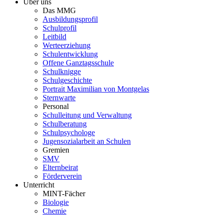
Über uns
Das MMG
Ausbildungsprofil
Schulprofil
Leitbild
Werteerziehung
Schulentwicklung
Offene Ganztagsschule
Schulknigge
Schulgeschichte
Portrait Maximilian von Montgelas
Sternwarte
Personal
Schulleitung und Verwaltung
Schulberatung
Schulpsychologe
Jugensozialarbeit an Schulen
Gremien
SMV
Elternbeirat
Förderverein
Unterricht
MINT-Fächer
Biologie
Chemie