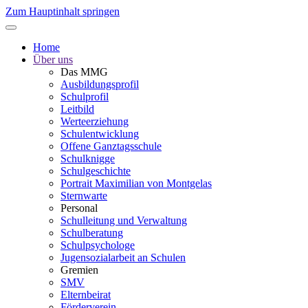
Zum Hauptinhalt springen
Home
Über uns
Das MMG
Ausbildungsprofil
Schulprofil
Leitbild
Werteerziehung
Schulentwicklung
Offene Ganztagsschule
Schulknigge
Schulgeschichte
Portrait Maximilian von Montgelas
Sternwarte
Personal
Schulleitung und Verwaltung
Schulberatung
Schulpsychologe
Jugensozialarbeit an Schulen
Gremien
SMV
Elternbeirat
Förderverein