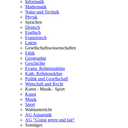
Informatik
Mathematik
Natur und Technik
Physik
Sprachen
Deutsch
Englisch
Französisch
Latein
Gesellschaftswissenschaften
Ethik
Geographie
Geschichte
Evang. Religionslehre
Kath. Religionslehre
Politik und Gesellschaft
Wirtschaft und Recht
Kunst - Musik - Sport
Kunst
Musik
Sport
Wahlunterricht
AG Aquaristik
AG "Going green und fair"
Sonstiges