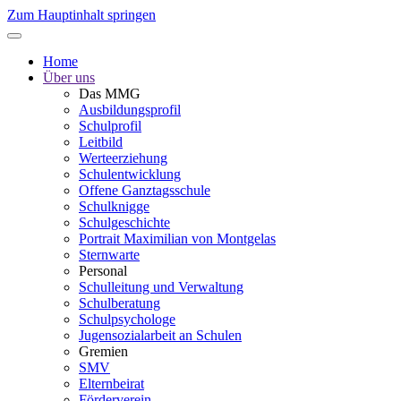
Zum Hauptinhalt springen
Home
Über uns
Das MMG
Ausbildungsprofil
Schulprofil
Leitbild
Werteerziehung
Schulentwicklung
Offene Ganztagsschule
Schulknigge
Schulgeschichte
Portrait Maximilian von Montgelas
Sternwarte
Personal
Schulleitung und Verwaltung
Schulberatung
Schulpsychologe
Jugensozialarbeit an Schulen
Gremien
SMV
Elternbeirat
Förderverein