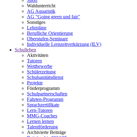
Sport
Wahlunterricht
AG Aquaristik
AG "Going green und fair"
Sonstiges
Lehrpläne
Berufliche Orientierung
Oberstufen-Seminare
Individuelle Lernzeitverkürzung (ILV)
Schulleben
Aktivitäten
Tutoren
Wettbewerbe
Schülerzeitung
Schulsanitätsdienst
Projekte
Förderprogramm
Schulpartnerschaften
Fahrten-Programm
Sprachzertifikate
Lern-Tutoren
MMG-Coaches
Lernen lernen
Talentförderung
Archivierte Beiträge