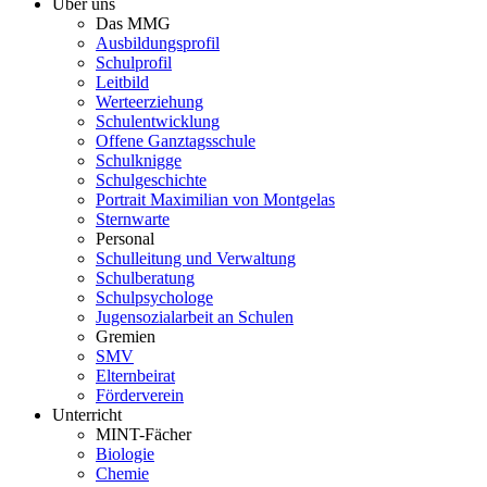
Über uns
Das MMG
Ausbildungsprofil
Schulprofil
Leitbild
Werteerziehung
Schulentwicklung
Offene Ganztagsschule
Schulknigge
Schulgeschichte
Portrait Maximilian von Montgelas
Sternwarte
Personal
Schulleitung und Verwaltung
Schulberatung
Schulpsychologe
Jugensozialarbeit an Schulen
Gremien
SMV
Elternbeirat
Förderverein
Unterricht
MINT-Fächer
Biologie
Chemie