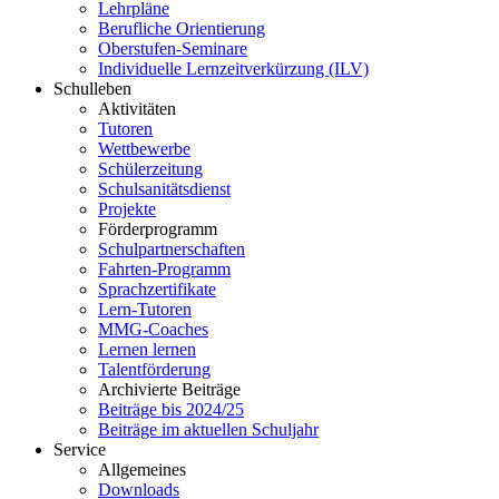
Lehrpläne
Berufliche Orientierung
Oberstufen-Seminare
Individuelle Lernzeitverkürzung (ILV)
Schulleben
Aktivitäten
Tutoren
Wettbewerbe
Schülerzeitung
Schulsanitätsdienst
Projekte
Förderprogramm
Schulpartnerschaften
Fahrten-Programm
Sprachzertifikate
Lern-Tutoren
MMG-Coaches
Lernen lernen
Talentförderung
Archivierte Beiträge
Beiträge bis 2024/25
Beiträge im aktuellen Schuljahr
Service
Allgemeines
Downloads