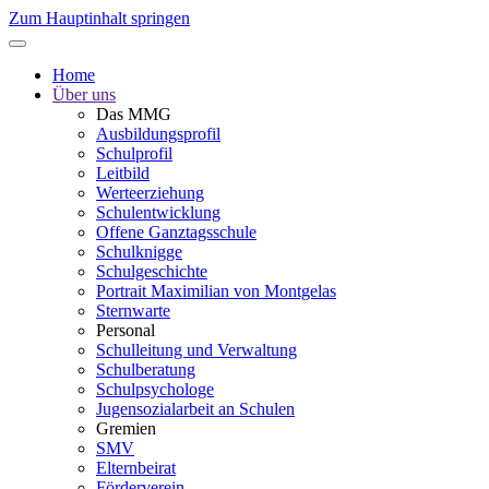
Zum Hauptinhalt springen
Home
Über uns
Das MMG
Ausbildungsprofil
Schulprofil
Leitbild
Werteerziehung
Schulentwicklung
Offene Ganztagsschule
Schulknigge
Schulgeschichte
Portrait Maximilian von Montgelas
Sternwarte
Personal
Schulleitung und Verwaltung
Schulberatung
Schulpsychologe
Jugensozialarbeit an Schulen
Gremien
SMV
Elternbeirat
Förderverein