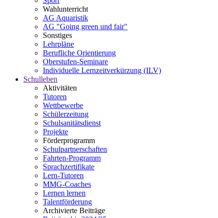
Sport
Wahlunterricht
AG Aquaristik
AG "Going green und fair"
Sonstiges
Lehrpläne
Berufliche Orientierung
Oberstufen-Seminare
Individuelle Lernzeitverkürzung (ILV)
Schulleben
Aktivitäten
Tutoren
Wettbewerbe
Schülerzeitung
Schulsanitätsdienst
Projekte
Förderprogramm
Schulpartnerschaften
Fahrten-Programm
Sprachzertifikate
Lern-Tutoren
MMG-Coaches
Lernen lernen
Talentförderung
Archivierte Beiträge