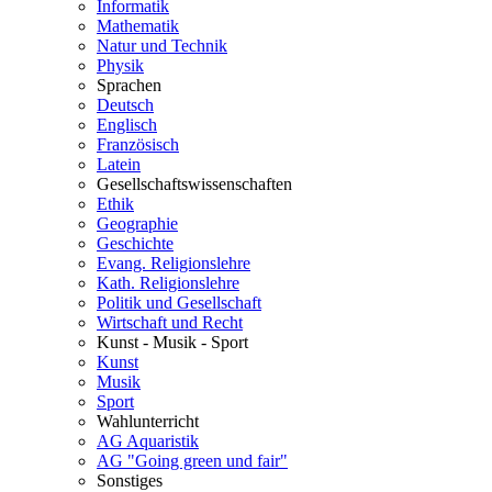
Informatik
Mathematik
Natur und Technik
Physik
Sprachen
Deutsch
Englisch
Französisch
Latein
Gesellschaftswissenschaften
Ethik
Geographie
Geschichte
Evang. Religionslehre
Kath. Religionslehre
Politik und Gesellschaft
Wirtschaft und Recht
Kunst - Musik - Sport
Kunst
Musik
Sport
Wahlunterricht
AG Aquaristik
AG "Going green und fair"
Sonstiges