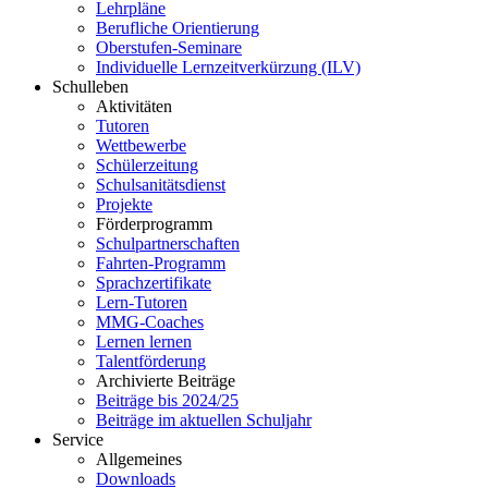
Lehrpläne
Berufliche Orientierung
Oberstufen-Seminare
Individuelle Lernzeitverkürzung (ILV)
Schulleben
Aktivitäten
Tutoren
Wettbewerbe
Schülerzeitung
Schulsanitätsdienst
Projekte
Förderprogramm
Schulpartnerschaften
Fahrten-Programm
Sprachzertifikate
Lern-Tutoren
MMG-Coaches
Lernen lernen
Talentförderung
Archivierte Beiträge
Beiträge bis 2024/25
Beiträge im aktuellen Schuljahr
Service
Allgemeines
Downloads