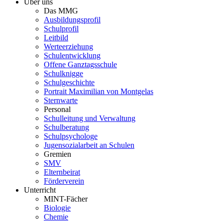
Über uns
Das MMG
Ausbildungsprofil
Schulprofil
Leitbild
Werteerziehung
Schulentwicklung
Offene Ganztagsschule
Schulknigge
Schulgeschichte
Portrait Maximilian von Montgelas
Sternwarte
Personal
Schulleitung und Verwaltung
Schulberatung
Schulpsychologe
Jugensozialarbeit an Schulen
Gremien
SMV
Elternbeirat
Förderverein
Unterricht
MINT-Fächer
Biologie
Chemie