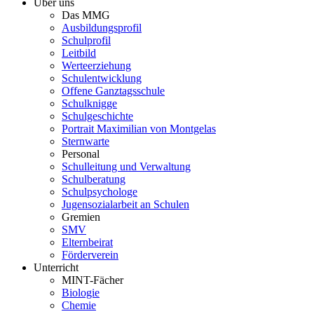
Über uns
Das MMG
Ausbildungsprofil
Schulprofil
Leitbild
Werteerziehung
Schulentwicklung
Offene Ganztagsschule
Schulknigge
Schulgeschichte
Portrait Maximilian von Montgelas
Sternwarte
Personal
Schulleitung und Verwaltung
Schulberatung
Schulpsychologe
Jugensozialarbeit an Schulen
Gremien
SMV
Elternbeirat
Förderverein
Unterricht
MINT-Fächer
Biologie
Chemie