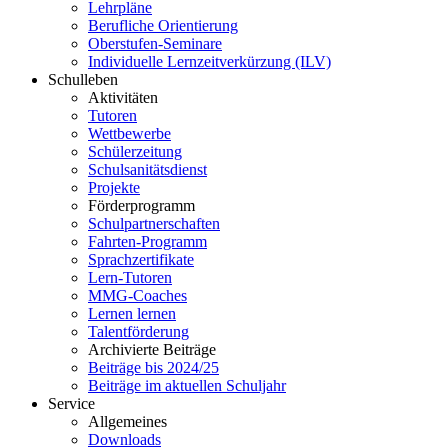
Lehrpläne
Berufliche Orientierung
Oberstufen-Seminare
Individuelle Lernzeitverkürzung (ILV)
Schulleben
Aktivitäten
Tutoren
Wettbewerbe
Schülerzeitung
Schulsanitätsdienst
Projekte
Förderprogramm
Schulpartnerschaften
Fahrten-Programm
Sprachzertifikate
Lern-Tutoren
MMG-Coaches
Lernen lernen
Talentförderung
Archivierte Beiträge
Beiträge bis 2024/25
Beiträge im aktuellen Schuljahr
Service
Allgemeines
Downloads