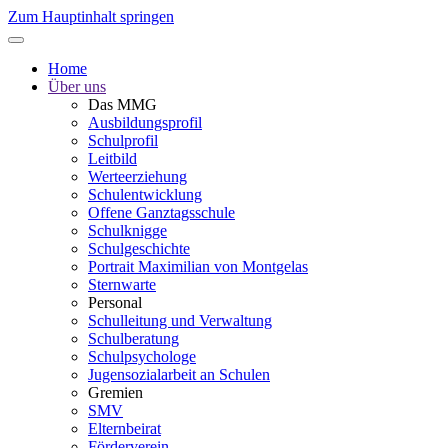
Zum Hauptinhalt springen
Home
Über uns
Das MMG
Ausbildungsprofil
Schulprofil
Leitbild
Werteerziehung
Schulentwicklung
Offene Ganztagsschule
Schulknigge
Schulgeschichte
Portrait Maximilian von Montgelas
Sternwarte
Personal
Schulleitung und Verwaltung
Schulberatung
Schulpsychologe
Jugensozialarbeit an Schulen
Gremien
SMV
Elternbeirat
Förderverein