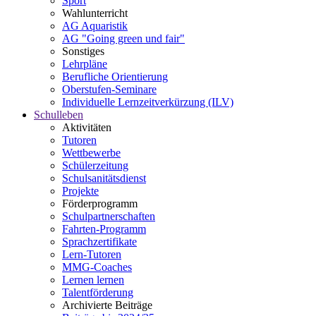
Sport
Wahlunterricht
AG Aquaristik
AG "Going green und fair"
Sonstiges
Lehrpläne
Berufliche Orientierung
Oberstufen-Seminare
Individuelle Lernzeitverkürzung (ILV)
Schulleben
Aktivitäten
Tutoren
Wettbewerbe
Schülerzeitung
Schulsanitätsdienst
Projekte
Förderprogramm
Schulpartnerschaften
Fahrten-Programm
Sprachzertifikate
Lern-Tutoren
MMG-Coaches
Lernen lernen
Talentförderung
Archivierte Beiträge