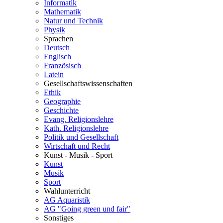
Informatik
Mathematik
Natur und Technik
Physik
Sprachen
Deutsch
Englisch
Französisch
Latein
Gesellschaftswissenschaften
Ethik
Geographie
Geschichte
Evang. Religionslehre
Kath. Religionslehre
Politik und Gesellschaft
Wirtschaft und Recht
Kunst - Musik - Sport
Kunst
Musik
Sport
Wahlunterricht
AG Aquaristik
AG "Going green und fair"
Sonstiges