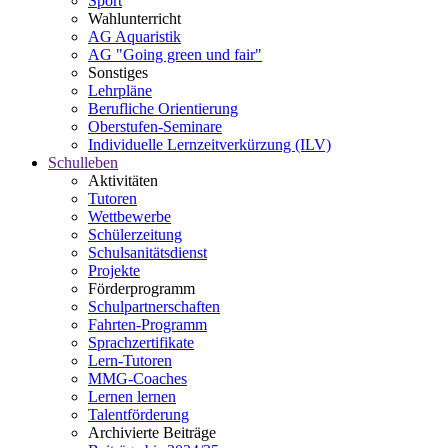
Sport
Wahlunterricht
AG Aquaristik
AG "Going green und fair"
Sonstiges
Lehrpläne
Berufliche Orientierung
Oberstufen-Seminare
Individuelle Lernzeitverkürzung (ILV)
Schulleben
Aktivitäten
Tutoren
Wettbewerbe
Schülerzeitung
Schulsanitätsdienst
Projekte
Förderprogramm
Schulpartnerschaften
Fahrten-Programm
Sprachzertifikate
Lern-Tutoren
MMG-Coaches
Lernen lernen
Talentförderung
Archivierte Beiträge