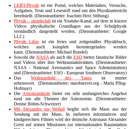
LEIFI-Physik
ist ein Portal, welches Materialien, Versuche,
Aufgaben, Tests und Lesestoff rund um den Physikunterricht
bereitstellt. (Diensteanbieter: Joachim Herz Stiftung)
Physik – simpleclub
ist ein Youtube-Kanal, auf dem in kurzen
Videos physikalische Grundlagen aus der Schulphysik
verständlich dargestellt werden. (Diensteanbieter: Google
LLC)
Physik Libre
ist ein freies und zeitgemäßes Physikbuch,
welches auch komplett heruntergeladen werden
kann. (Diensteanbieter: Michael Rundel)
Sowohl die
NASA
als auch die
ESO
bieten fanatische Bilder
und Videos über ihre Weltraumaktivitäten. (Diensteanbieter:
NASA - National Aeronautics and Space Administration)
und (Diensteanbieter: ESO - European Southern Observatory)
Das
Weltraumbild des Tages
ist immer
sehenswert. (Diensteanbieter: starobserver.org - Maria Pflug-
Hofmayr)
Die
Astrokramkiste
bietet ein sehr umfangreiches Angebot
rund um alle Themen der Astronomie. (Diensteanbieter:
Denise Böhm-Schweizer)
Mit Alexander ins Weltall
begibt sich die Maus aus der
Sendung mit der Maus. In mehreren informativen und
kindgerechten Filmen wird der deutsche Astronaut Alexander
Gerst auf seinen Missionen zur internationalen Raumstation