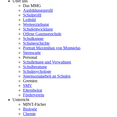
Über uns
Das MMG
Ausbildungsprofil
Schulprofil
Leitbild
Werteerziehung
Schulentwicklung
Offene Ganztagsschule
Schulknigge
Schulgeschichte
Portrait Maximilian von Montgelas
Sternwarte
Personal
Schulleitung und Verwaltung
Schulberatung
Schulpsychologe
Jugensozialarbeit an Schulen
Gremien
SMV
Elternbeirat
Förderverein
Unterricht
MINT-Fächer
Biologie
Chemie