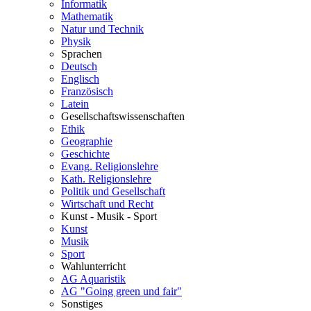
Informatik
Mathematik
Natur und Technik
Physik
Sprachen
Deutsch
Englisch
Französisch
Latein
Gesellschaftswissenschaften
Ethik
Geographie
Geschichte
Evang. Religionslehre
Kath. Religionslehre
Politik und Gesellschaft
Wirtschaft und Recht
Kunst - Musik - Sport
Kunst
Musik
Sport
Wahlunterricht
AG Aquaristik
AG "Going green und fair"
Sonstiges