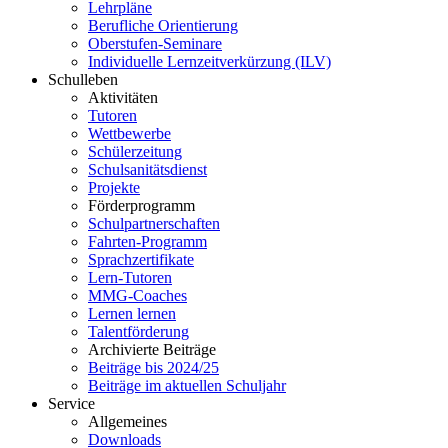
Lehrpläne
Berufliche Orientierung
Oberstufen-Seminare
Individuelle Lernzeitverkürzung (ILV)
Schulleben
Aktivitäten
Tutoren
Wettbewerbe
Schülerzeitung
Schulsanitätsdienst
Projekte
Förderprogramm
Schulpartnerschaften
Fahrten-Programm
Sprachzertifikate
Lern-Tutoren
MMG-Coaches
Lernen lernen
Talentförderung
Archivierte Beiträge
Beiträge bis 2024/25
Beiträge im aktuellen Schuljahr
Service
Allgemeines
Downloads