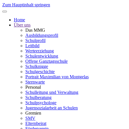
Zum Hauptinhalt springen
Home
Über uns
Das MMG
Ausbildungsprofil
Schulprofil
Leitbild
Werteerziehung
Schulentwicklung
Offene Ganztagsschule
Schulknigge
Schulgeschichte
Portrait Maximilian von Montgelas
Sternwarte
Personal
Schulleitung und Verwaltung
Schulberatung
Schulpsychologe
Jugensozialarbeit an Schulen
Gremien
SMV
Elternbeirat
Förderverein