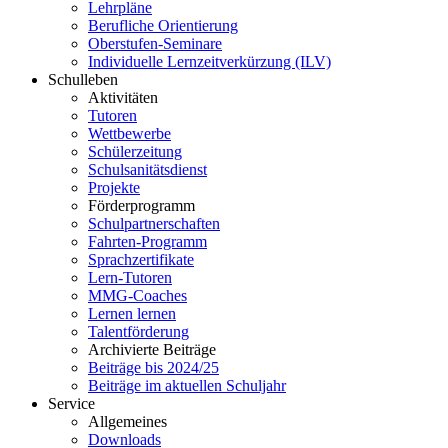
Lehrpläne
Berufliche Orientierung
Oberstufen-Seminare
Individuelle Lernzeitverkürzung (ILV)
Schulleben
Aktivitäten
Tutoren
Wettbewerbe
Schülerzeitung
Schulsanitätsdienst
Projekte
Förderprogramm
Schulpartnerschaften
Fahrten-Programm
Sprachzertifikate
Lern-Tutoren
MMG-Coaches
Lernen lernen
Talentförderung
Archivierte Beiträge
Beiträge bis 2024/25
Beiträge im aktuellen Schuljahr
Service
Allgemeines
Downloads