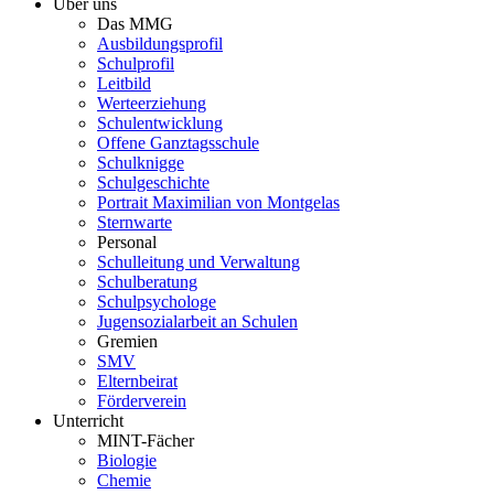
Über uns
Das MMG
Ausbildungsprofil
Schulprofil
Leitbild
Werteerziehung
Schulentwicklung
Offene Ganztagsschule
Schulknigge
Schulgeschichte
Portrait Maximilian von Montgelas
Sternwarte
Personal
Schulleitung und Verwaltung
Schulberatung
Schulpsychologe
Jugensozialarbeit an Schulen
Gremien
SMV
Elternbeirat
Förderverein
Unterricht
MINT-Fächer
Biologie
Chemie