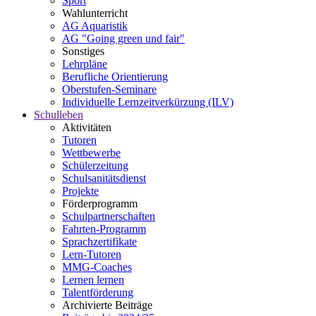
Sport
Wahlunterricht
AG Aquaristik
AG "Going green und fair"
Sonstiges
Lehrpläne
Berufliche Orientierung
Oberstufen-Seminare
Individuelle Lernzeitverkürzung (ILV)
Schulleben
Aktivitäten
Tutoren
Wettbewerbe
Schülerzeitung
Schulsanitätsdienst
Projekte
Förderprogramm
Schulpartnerschaften
Fahrten-Programm
Sprachzertifikate
Lern-Tutoren
MMG-Coaches
Lernen lernen
Talentförderung
Archivierte Beiträge