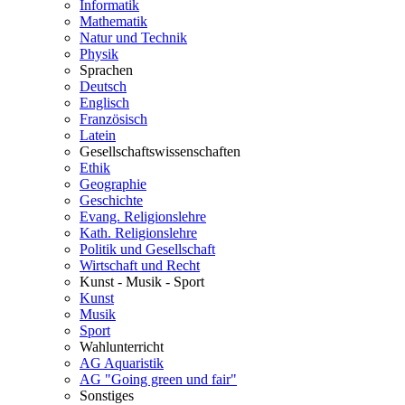
Informatik
Mathematik
Natur und Technik
Physik
Sprachen
Deutsch
Englisch
Französisch
Latein
Gesellschaftswissenschaften
Ethik
Geographie
Geschichte
Evang. Religionslehre
Kath. Religionslehre
Politik und Gesellschaft
Wirtschaft und Recht
Kunst - Musik - Sport
Kunst
Musik
Sport
Wahlunterricht
AG Aquaristik
AG "Going green und fair"
Sonstiges