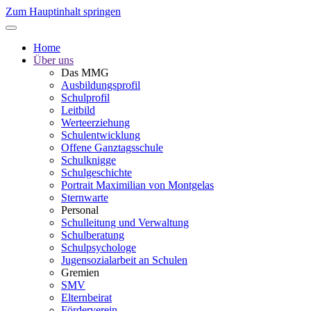
Zum Hauptinhalt springen
Home
Über uns
Das MMG
Ausbildungsprofil
Schulprofil
Leitbild
Werteerziehung
Schulentwicklung
Offene Ganztagsschule
Schulknigge
Schulgeschichte
Portrait Maximilian von Montgelas
Sternwarte
Personal
Schulleitung und Verwaltung
Schulberatung
Schulpsychologe
Jugensozialarbeit an Schulen
Gremien
SMV
Elternbeirat
Förderverein