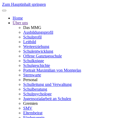
Zum Hauptinhalt springen
Home
Über uns
Das MMG
Ausbildungsprofil
Schulprofil
Leitbild
Werteerziehung
Schulentwicklung
Offene Ganztagsschule
Schulknigge
Schulgeschichte
Portrait Maximilian von Montgelas
Sternwarte
Personal
Schulleitung und Verwaltung
Schulberatung
Schulpsychologe
Jugensozialarbeit an Schulen
Gremien
SMV
Elternbeirat
Förderverein