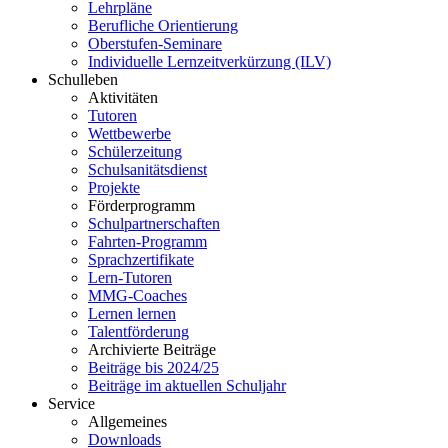
Lehrpläne
Berufliche Orientierung
Oberstufen-Seminare
Individuelle Lernzeitverkürzung (ILV)
Schulleben
Aktivitäten
Tutoren
Wettbewerbe
Schülerzeitung
Schulsanitätsdienst
Projekte
Förderprogramm
Schulpartnerschaften
Fahrten-Programm
Sprachzertifikate
Lern-Tutoren
MMG-Coaches
Lernen lernen
Talentförderung
Archivierte Beiträge
Beiträge bis 2024/25
Beiträge im aktuellen Schuljahr
Service
Allgemeines
Downloads