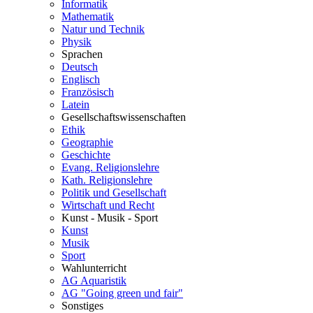
Informatik
Mathematik
Natur und Technik
Physik
Sprachen
Deutsch
Englisch
Französisch
Latein
Gesellschaftswissenschaften
Ethik
Geographie
Geschichte
Evang. Religionslehre
Kath. Religionslehre
Politik und Gesellschaft
Wirtschaft und Recht
Kunst - Musik - Sport
Kunst
Musik
Sport
Wahlunterricht
AG Aquaristik
AG "Going green und fair"
Sonstiges