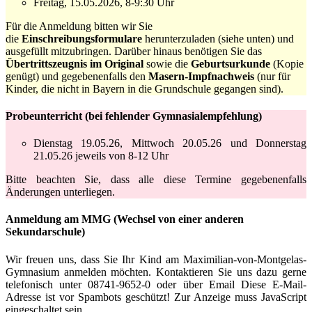
Freitag, 15.05.2026, 8-9:30 Uhr
Für die Anmeldung bitten wir Sie
die
Einschreibungsformulare
herunterzuladen (siehe unten) und
ausgefüllt mitzubringen. Darüber hinaus benötigen Sie das
Übertrittszeugnis im Original
sowie
die
Geburtsurkunde
(Kopie
genügt) und gegebenenfalls den
Masern-Impfnachweis
(nur für
Kinder, die nicht in Bayern in die Grundschule gegangen sind).
Probeunterricht
(bei fehlender Gymnasialempfehlung)
Dienstag 19.05.26, Mittwoch 20.05.26 und Donnerstag
21.05.26 jeweils von 8-12 Uhr
Bitte beachten Sie, dass alle diese Termine gegebenenfalls
Änderungen unterliegen.
Anmeldung am MMG
(Wechsel von einer anderen
Sekundarschule)
Wir freuen uns, dass Sie Ihr Kind am Maximilian-von-Montgelas-
Gymnasium anmelden möchten. Kontaktieren Sie uns dazu gerne
telefonisch unter 08741-9652-0 oder über Email
Diese E-Mail-
Adresse ist vor Spambots geschützt! Zur Anzeige muss JavaScript
eingeschaltet sein.
.