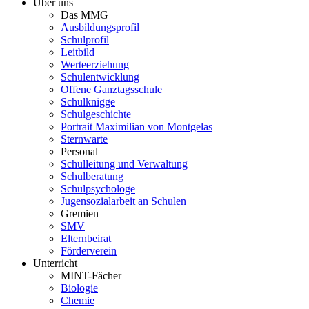
Über uns
Das MMG
Ausbildungsprofil
Schulprofil
Leitbild
Werteerziehung
Schulentwicklung
Offene Ganztagsschule
Schulknigge
Schulgeschichte
Portrait Maximilian von Montgelas
Sternwarte
Personal
Schulleitung und Verwaltung
Schulberatung
Schulpsychologe
Jugensozialarbeit an Schulen
Gremien
SMV
Elternbeirat
Förderverein
Unterricht
MINT-Fächer
Biologie
Chemie