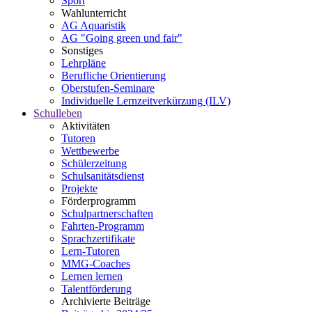
Sport
Wahlunterricht
AG Aquaristik
AG "Going green und fair"
Sonstiges
Lehrpläne
Berufliche Orientierung
Oberstufen-Seminare
Individuelle Lernzeitverkürzung (ILV)
Schulleben
Aktivitäten
Tutoren
Wettbewerbe
Schülerzeitung
Schulsanitätsdienst
Projekte
Förderprogramm
Schulpartnerschaften
Fahrten-Programm
Sprachzertifikate
Lern-Tutoren
MMG-Coaches
Lernen lernen
Talentförderung
Archivierte Beiträge