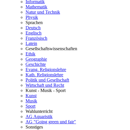
Informatik
Mathematik
Natur und Technik
Physik
Sprachen
Deutsch
Englisch
Französisch
Latein
Gesellschaftswissenschaften
Ethik
Geographie
Geschichte
Evang. Religionslehre
Kath. Religionslehre
Politik und Gesellschaft
Wirtschaft und Recht
Kunst - Musik - Sport
Kunst
Musik
Sport
Wahlunterricht
AG Aquaristik
AG "Going green und fair"
Sonstiges