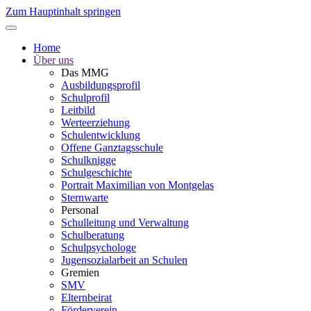
Zum Hauptinhalt springen
Home
Über uns
Das MMG
Ausbildungsprofil
Schulprofil
Leitbild
Werteerziehung
Schulentwicklung
Offene Ganztagsschule
Schulknigge
Schulgeschichte
Portrait Maximilian von Montgelas
Sternwarte
Personal
Schulleitung und Verwaltung
Schulberatung
Schulpsychologe
Jugensozialarbeit an Schulen
Gremien
SMV
Elternbeirat
Förderverein