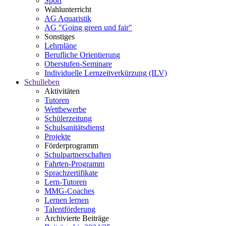
Sport
Wahlunterricht
AG Aquaristik
AG "Going green und fair"
Sonstiges
Lehrpläne
Berufliche Orientierung
Oberstufen-Seminare
Individuelle Lernzeitverkürzung (ILV)
Schulleben
Aktivitäten
Tutoren
Wettbewerbe
Schülerzeitung
Schulsanitätsdienst
Projekte
Förderprogramm
Schulpartnerschaften
Fahrten-Programm
Sprachzertifikate
Lern-Tutoren
MMG-Coaches
Lernen lernen
Talentförderung
Archivierte Beiträge