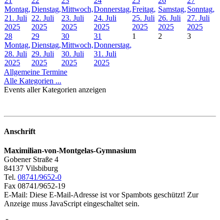
21
22
23
24
25
26
27
Montag,
Dienstag,
Mittwoch,
Donnerstag,
Freitag,
Samstag,
Sonntag,
21. Juli
22. Juli
23. Juli
24. Juli
25. Juli
26. Juli
27. Juli
2025
2025
2025
2025
2025
2025
2025
28
29
30
31
1
2
3
Montag,
Dienstag,
Mittwoch,
Donnerstag,
28. Juli
29. Juli
30. Juli
31. Juli
2025
2025
2025
2025
Allgemeine Termine
Alle Kategorien ...
Events aller Kategorien anzeigen
Anschrift
Maximilian-von-Montgelas-Gymnasium
Gobener Straße 4
84137 Vilsbiburg
Tel.
08741/9652-0
Fax 08741/9652-19
E-Mail:
Diese E-Mail-Adresse ist vor Spambots geschützt! Zur
Anzeige muss JavaScript eingeschaltet sein.