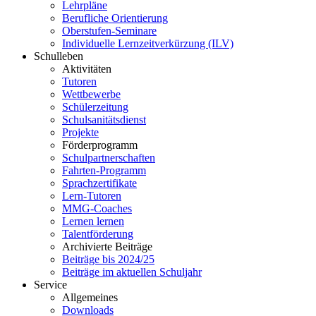
Lehrpläne
Berufliche Orientierung
Oberstufen-Seminare
Individuelle Lernzeitverkürzung (ILV)
Schulleben
Aktivitäten
Tutoren
Wettbewerbe
Schülerzeitung
Schulsanitätsdienst
Projekte
Förderprogramm
Schulpartnerschaften
Fahrten-Programm
Sprachzertifikate
Lern-Tutoren
MMG-Coaches
Lernen lernen
Talentförderung
Archivierte Beiträge
Beiträge bis 2024/25
Beiträge im aktuellen Schuljahr
Service
Allgemeines
Downloads