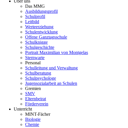
Über uns
Das MMG
Ausbildungsprofil
Schulprofil
Leitbild
Werteerziehung
Schulentwicklung
Offene Ganztagsschule
Schulknigge
Schulgeschichte
Portrait Maximilian von Montgelas
Sternwarte
Personal
Schulleitung und Verwaltung
Schulberatung
Schulpsychologe
Jugensozialarbeit an Schulen
Gremien
SMV
Elternbeirat
Förderverein
Unterricht
MINT-Fächer
Biologie
Chemie