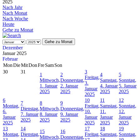
2025
Nach Jahr
Nach Monat
Nach Woche
Heute
Gehe zu Monat
Gehe zu Monat
Dezember
Januar 2025
Februar
Mon
Die
Mit
Don
Fre
Sam
Son
30
31
3
1
2
4
5
Freitag,
Mittwoch,
Donnerstag,
Samstag,
Sonntag,
3.
1. Januar
2. Januar
4. Januar
5. Januar
Januar
2025
2025
2025
2025
2025
6
10
11
12
7
8
9
Montag,
Freitag,
Samstag,
Sonntag,
Dienstag,
Mittwoch,
Donnerstag,
6.
10.
11.
12.
7. Januar
8. Januar
9. Januar
Januar
Januar
Januar
Januar
2025
2025
2025
2025
2025
2025
2025
13
14
17
18
19
15
16
Montag,
Dienstag,
Freitag,
Samstag,
Sonntag,
Mittwoch,
Donnerstag,
13.
14.
17.
18.
19.