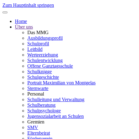
Zum Hauptinhalt springen
Home
Über uns
Das MMG
Ausbildungsprofil
Schulprofil
Leitbild
Werteerziehung
Schulentwicklung
Offene Ganztagsschule
Schulknigge
Schulgeschichte
Portrait Maximilian von Montgelas
Sternwarte
Personal
Schulleitung und Verwaltung
Schulberatung
Schulpsychologe
Jugensozialarbeit an Schulen
Gremien
SMV
Elternbeirat
Förderverein