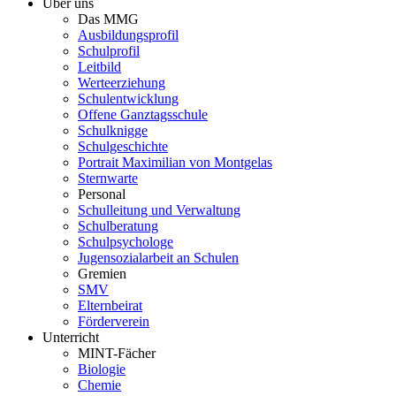
Über uns
Das MMG
Ausbildungsprofil
Schulprofil
Leitbild
Werteerziehung
Schulentwicklung
Offene Ganztagsschule
Schulknigge
Schulgeschichte
Portrait Maximilian von Montgelas
Sternwarte
Personal
Schulleitung und Verwaltung
Schulberatung
Schulpsychologe
Jugensozialarbeit an Schulen
Gremien
SMV
Elternbeirat
Förderverein
Unterricht
MINT-Fächer
Biologie
Chemie