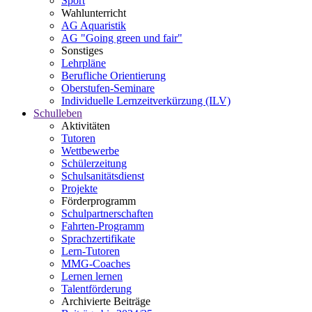
Sport
Wahlunterricht
AG Aquaristik
AG "Going green und fair"
Sonstiges
Lehrpläne
Berufliche Orientierung
Oberstufen-Seminare
Individuelle Lernzeitverkürzung (ILV)
Schulleben
Aktivitäten
Tutoren
Wettbewerbe
Schülerzeitung
Schulsanitätsdienst
Projekte
Förderprogramm
Schulpartnerschaften
Fahrten-Programm
Sprachzertifikate
Lern-Tutoren
MMG-Coaches
Lernen lernen
Talentförderung
Archivierte Beiträge