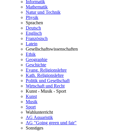
Informatik
Mathematik
Natur und Technik
Physik
Sprachen
Deutsch
Englisch
Französisch
Latein
Gesellschaftswissenschaften
Ethik
Geographie
Geschichte
Evang. Religionslehre
Kath. Religionslehre
Politik und Gesellschaft
Wirtschaft und Recht
Kunst - Musik - Sport
Kunst
Musik
Sport
Wahlunterricht
AG Aquaristik
AG "Going green und fair"
Sonstiges