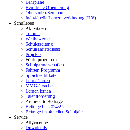
Lehrpläne
Berufliche Orientierung
Oberstufen-Seminare
Individuelle Lernzeitverkürzung (ILV)
Schulleben
Aktivitäten
Tutoren
Wettbewerbe
Schülerzeitung
Schulsanitätsdienst
Projekte
Förderprogramm
Schulpartnerschaften
Fahrten-Programm
Sprachzertifikate
Lern-Tutoren
MMG-Coaches
Lernen lernen
Talentförderung
Archivierte Beiträge
Beiträge bis 2024/25
Beiträge im aktuellen Schuljahr
Service
Allgemeines
Downloads