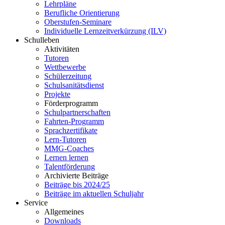
Lehrpläne
Berufliche Orientierung
Oberstufen-Seminare
Individuelle Lernzeitverkürzung (ILV)
Schulleben
Aktivitäten
Tutoren
Wettbewerbe
Schülerzeitung
Schulsanitätsdienst
Projekte
Förderprogramm
Schulpartnerschaften
Fahrten-Programm
Sprachzertifikate
Lern-Tutoren
MMG-Coaches
Lernen lernen
Talentförderung
Archivierte Beiträge
Beiträge bis 2024/25
Beiträge im aktuellen Schuljahr
Service
Allgemeines
Downloads