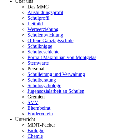
Über uns
Das MMG
Ausbildungsprofil
Schulprofil
Leitbild
Werteerziehung
Schulentwicklung
Offene Ganztagsschule
Schulknigge
Schulgeschichte
Portrait Maximilian von Montgelas
Sternwarte
Personal
Schulleitung und Verwaltung
Schulberatung
Schulpsychologe
Jugensozialarbeit an Schulen
Gremien
SMV
Elternbeirat
Förderverein
Unterricht
MINT-Fächer
Biologie
Chemie