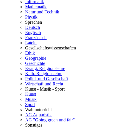
Informatik
Mathematik
Natur und Technik
Physik
Sprachen
Deutsch
Englisch
Französisch
Latein
Gesellschaftswissenschaften
Ethik
Geographie
Geschichte
Evang. Religionslehre
Kath. Religionslehre
Politik und Gesellschaft
Wirtschaft und Recht
Kunst - Musik - Sport
Kunst
Musik
Sport
Wahlunterricht
AG Aquaristik
AG "Going green und fair"
Sonstiges