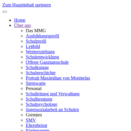
Zum Hauptinhalt springen
Home
Über uns
Das MMG
Ausbildungsprofil
Schulprofil
Leitbild
Werteerziehung
Schulentwicklung
Offene Ganztagsschule
Schulknigge
Schulgeschichte
Portrait Maximilian von Montgelas
Sternwarte
Personal
Schulleitung und Verwaltung
Schulberatung
Schulpsychologe
Jugensozialarbeit an Schulen
Gremien
SMV
Elternbeirat
Förderverein