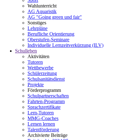
Sport
Wahlunterricht
AG Aquaristik
AG "Going green und fair"
Sonstiges
Lehrpläne
Berufliche Orientierung
Oberstufen-Seminare
Individuelle Lernzeitverkürzung (ILV)
Schulleben
Aktivitäten
Tutoren
Wettbewerbe
Schülerzeitung
Schulsanitätsdienst
Projekte
Förderprogramm
Schulpartnerschaften
Fahrten-Programm
Sprachzertifikate
Lern-Tutoren
MMG-Coaches
Lernen lernen
Talentförderung
Archivierte Beiträge