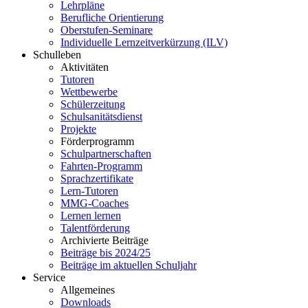
Lehrpläne
Berufliche Orientierung
Oberstufen-Seminare
Individuelle Lernzeitverkürzung (ILV)
Schulleben
Aktivitäten
Tutoren
Wettbewerbe
Schülerzeitung
Schulsanitätsdienst
Projekte
Förderprogramm
Schulpartnerschaften
Fahrten-Programm
Sprachzertifikate
Lern-Tutoren
MMG-Coaches
Lernen lernen
Talentförderung
Archivierte Beiträge
Beiträge bis 2024/25
Beiträge im aktuellen Schuljahr
Service
Allgemeines
Downloads