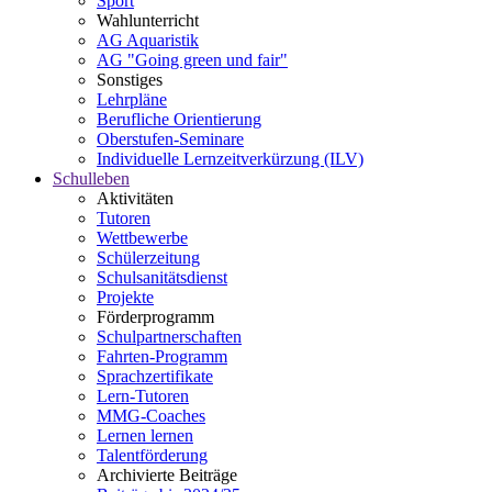
Sport
Wahlunterricht
AG Aquaristik
AG "Going green und fair"
Sonstiges
Lehrpläne
Berufliche Orientierung
Oberstufen-Seminare
Individuelle Lernzeitverkürzung (ILV)
Schulleben
Aktivitäten
Tutoren
Wettbewerbe
Schülerzeitung
Schulsanitätsdienst
Projekte
Förderprogramm
Schulpartnerschaften
Fahrten-Programm
Sprachzertifikate
Lern-Tutoren
MMG-Coaches
Lernen lernen
Talentförderung
Archivierte Beiträge