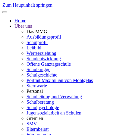
Zum Hauptinhalt springen
Home
Über uns
Das MMG
Ausbildungsprofil
Schulprofil
Leitbild
Werteerziehung
Schulentwicklung
Offene Ganztagsschule
Schulknigge
Schulgeschichte
Portrait Maximilian von Montgelas
Sternwarte
Personal
Schulleitung und Verwaltung
Schulberatung
Schulpsychologe
Jugensozialarbeit an Schulen
Gremien
SMV
Elternbeirat
Förderverein