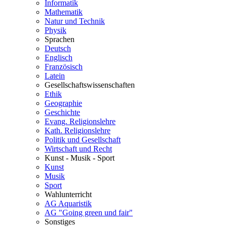
Informatik
Mathematik
Natur und Technik
Physik
Sprachen
Deutsch
Englisch
Französisch
Latein
Gesellschaftswissenschaften
Ethik
Geographie
Geschichte
Evang. Religionslehre
Kath. Religionslehre
Politik und Gesellschaft
Wirtschaft und Recht
Kunst - Musik - Sport
Kunst
Musik
Sport
Wahlunterricht
AG Aquaristik
AG "Going green und fair"
Sonstiges