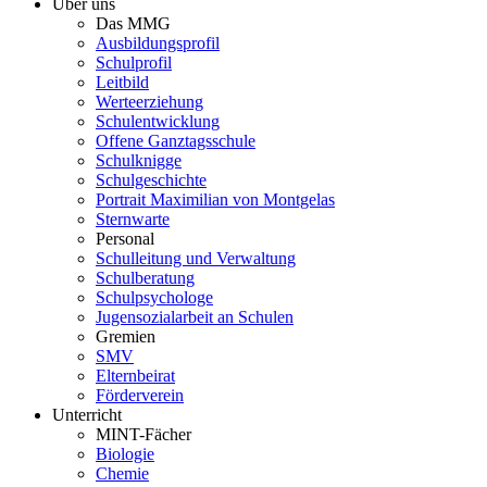
Über uns
Das MMG
Ausbildungsprofil
Schulprofil
Leitbild
Werteerziehung
Schulentwicklung
Offene Ganztagsschule
Schulknigge
Schulgeschichte
Portrait Maximilian von Montgelas
Sternwarte
Personal
Schulleitung und Verwaltung
Schulberatung
Schulpsychologe
Jugensozialarbeit an Schulen
Gremien
SMV
Elternbeirat
Förderverein
Unterricht
MINT-Fächer
Biologie
Chemie