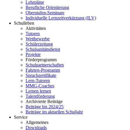
Lehrpläne
Berufliche Orientierung
Oberstufen-Seminare
Individuelle Lernzeitverkürzung (ILV)
Schulleben
Aktivitäten
Tutoren
Wettbewerbe
Schülerzeitung
Schulsanitätsdienst
Projekte
Förderprogramm
Schulpartnerschaften
Fahrten-Programm
Sprachzertifikate
Lern-Tutoren
MMG-Coaches
Lernen lernen
Talentförderung
Archivierte Beiträge
Beiträge bis 2024/25
Beiträge im aktuellen Schuljahr
Service
Allgemeines
Downloads