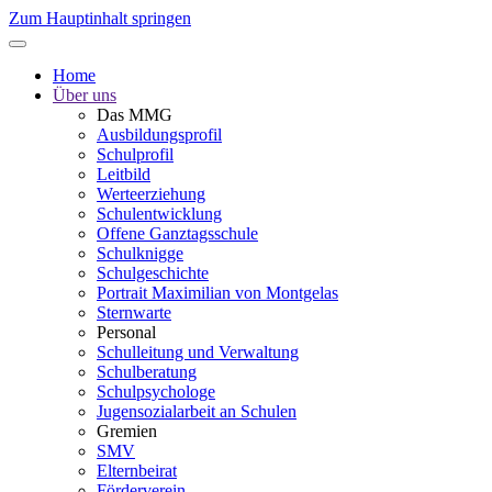
Zum Hauptinhalt springen
Home
Über uns
Das MMG
Ausbildungsprofil
Schulprofil
Leitbild
Werteerziehung
Schulentwicklung
Offene Ganztagsschule
Schulknigge
Schulgeschichte
Portrait Maximilian von Montgelas
Sternwarte
Personal
Schulleitung und Verwaltung
Schulberatung
Schulpsychologe
Jugensozialarbeit an Schulen
Gremien
SMV
Elternbeirat
Förderverein