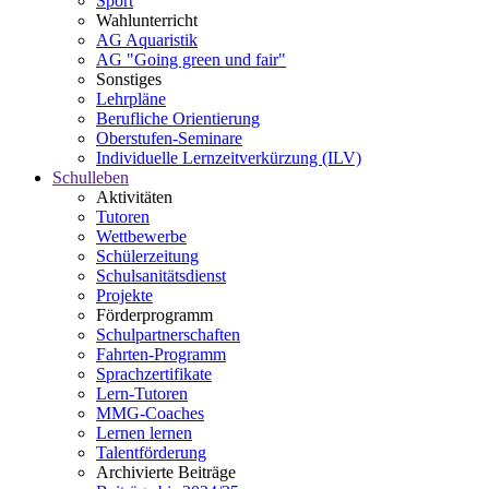
Sport
Wahlunterricht
AG Aquaristik
AG "Going green und fair"
Sonstiges
Lehrpläne
Berufliche Orientierung
Oberstufen-Seminare
Individuelle Lernzeitverkürzung (ILV)
Schulleben
Aktivitäten
Tutoren
Wettbewerbe
Schülerzeitung
Schulsanitätsdienst
Projekte
Förderprogramm
Schulpartnerschaften
Fahrten-Programm
Sprachzertifikate
Lern-Tutoren
MMG-Coaches
Lernen lernen
Talentförderung
Archivierte Beiträge