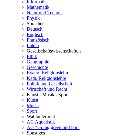
Informatik
Mathematik
Natur und Technik
Physik
Sprachen
Deutsch
Englisch
Französisch
Latein
Gesellschaftswissenschaften
Ethik
Geographie
Geschichte
Evang. Religionslehre
Kath. Religionslehre
Politik und Gesellschaft
Wirtschaft und Recht
Kunst - Musik - Sport
Kunst
Musik
Sport
Wahlunterricht
AG Aquaristik
AG "Going green und fair"
Sonstiges