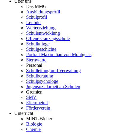
Über uns
Das MMG
Ausbildungsprofil
Schulprofil
Leitbild
Werteerziehung
Schulentwicklung
Offene Ganztagsschule
Schulknigge
Schulgeschichte
Portrait Maximilian von Montgelas
Sternwarte
Personal
Schulleitung und Verwaltung
Schulberatung
Schulpsychologe
Jugensozialarbeit an Schulen
Gremien
SMV
Elternbeirat
Förderverein
Unterricht
MINT-Fächer
Biologie
Chemie