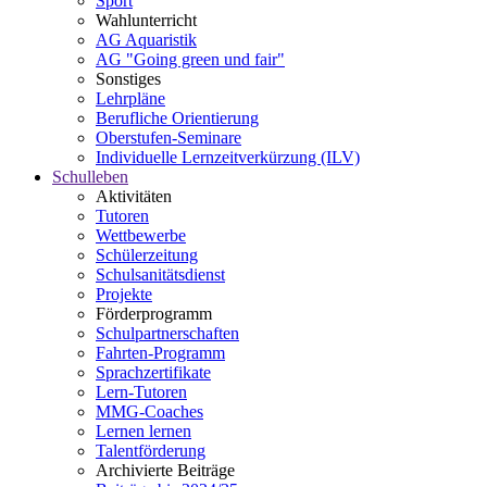
Sport
Wahlunterricht
AG Aquaristik
AG "Going green und fair"
Sonstiges
Lehrpläne
Berufliche Orientierung
Oberstufen-Seminare
Individuelle Lernzeitverkürzung (ILV)
Schulleben
Aktivitäten
Tutoren
Wettbewerbe
Schülerzeitung
Schulsanitätsdienst
Projekte
Förderprogramm
Schulpartnerschaften
Fahrten-Programm
Sprachzertifikate
Lern-Tutoren
MMG-Coaches
Lernen lernen
Talentförderung
Archivierte Beiträge