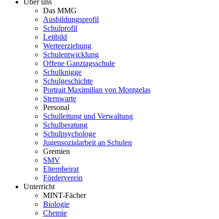
Über uns
Das MMG
Ausbildungsprofil
Schulprofil
Leitbild
Werteerziehung
Schulentwicklung
Offene Ganztagsschule
Schulknigge
Schulgeschichte
Portrait Maximilian von Montgelas
Sternwarte
Personal
Schulleitung und Verwaltung
Schulberatung
Schulpsychologe
Jugensozialarbeit an Schulen
Gremien
SMV
Elternbeirat
Förderverein
Unterricht
MINT-Fächer
Biologie
Chemie