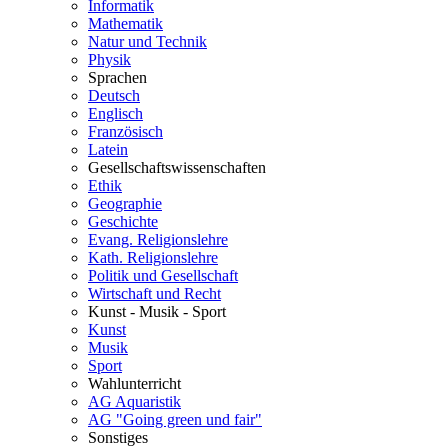
Informatik
Mathematik
Natur und Technik
Physik
Sprachen
Deutsch
Englisch
Französisch
Latein
Gesellschaftswissenschaften
Ethik
Geographie
Geschichte
Evang. Religionslehre
Kath. Religionslehre
Politik und Gesellschaft
Wirtschaft und Recht
Kunst - Musik - Sport
Kunst
Musik
Sport
Wahlunterricht
AG Aquaristik
AG "Going green und fair"
Sonstiges