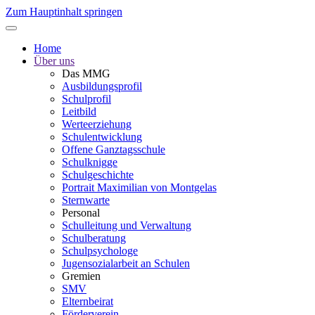
Zum Hauptinhalt springen
Home
Über uns
Das MMG
Ausbildungsprofil
Schulprofil
Leitbild
Werteerziehung
Schulentwicklung
Offene Ganztagsschule
Schulknigge
Schulgeschichte
Portrait Maximilian von Montgelas
Sternwarte
Personal
Schulleitung und Verwaltung
Schulberatung
Schulpsychologe
Jugensozialarbeit an Schulen
Gremien
SMV
Elternbeirat
Förderverein