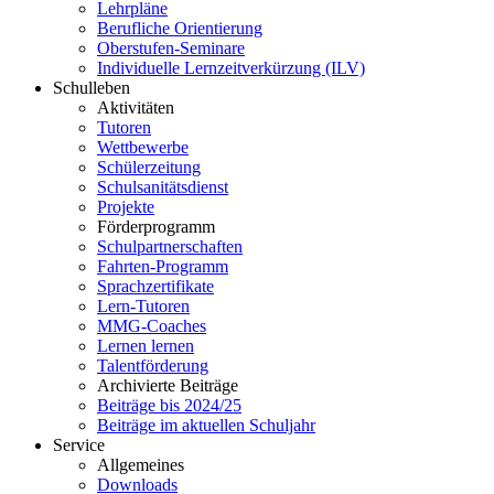
Lehrpläne
Berufliche Orientierung
Oberstufen-Seminare
Individuelle Lernzeitverkürzung (ILV)
Schulleben
Aktivitäten
Tutoren
Wettbewerbe
Schülerzeitung
Schulsanitätsdienst
Projekte
Förderprogramm
Schulpartnerschaften
Fahrten-Programm
Sprachzertifikate
Lern-Tutoren
MMG-Coaches
Lernen lernen
Talentförderung
Archivierte Beiträge
Beiträge bis 2024/25
Beiträge im aktuellen Schuljahr
Service
Allgemeines
Downloads