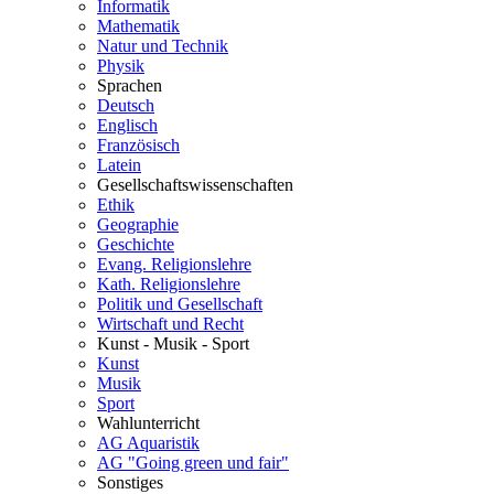
Informatik
Mathematik
Natur und Technik
Physik
Sprachen
Deutsch
Englisch
Französisch
Latein
Gesellschaftswissenschaften
Ethik
Geographie
Geschichte
Evang. Religionslehre
Kath. Religionslehre
Politik und Gesellschaft
Wirtschaft und Recht
Kunst - Musik - Sport
Kunst
Musik
Sport
Wahlunterricht
AG Aquaristik
AG "Going green und fair"
Sonstiges