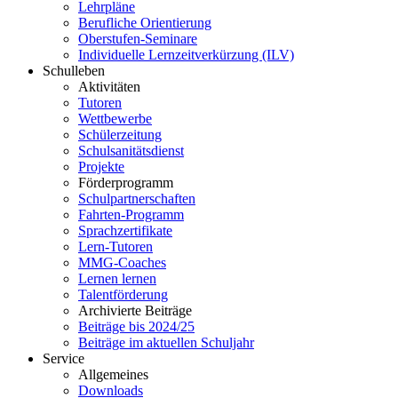
Lehrpläne
Berufliche Orientierung
Oberstufen-Seminare
Individuelle Lernzeitverkürzung (ILV)
Schulleben
Aktivitäten
Tutoren
Wettbewerbe
Schülerzeitung
Schulsanitätsdienst
Projekte
Förderprogramm
Schulpartnerschaften
Fahrten-Programm
Sprachzertifikate
Lern-Tutoren
MMG-Coaches
Lernen lernen
Talentförderung
Archivierte Beiträge
Beiträge bis 2024/25
Beiträge im aktuellen Schuljahr
Service
Allgemeines
Downloads