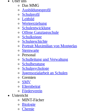
Über uns
Das MMG
Ausbildungsprofil
Schulprofil
Leitbild
Werteerziehung
Schulentwicklung
Offene Ganztagsschule
Schulknigge
Schulgeschichte
Portrait Maximilian von Montgelas
Sternwarte
Personal
Schulleitung und Verwaltung
Schulberatung
Schulpsychologe
Jugensozialarbeit an Schulen
Gremien
SMV
Elternbeirat
Förderverein
Unterricht
MINT-Fächer
Biologie
Chemie