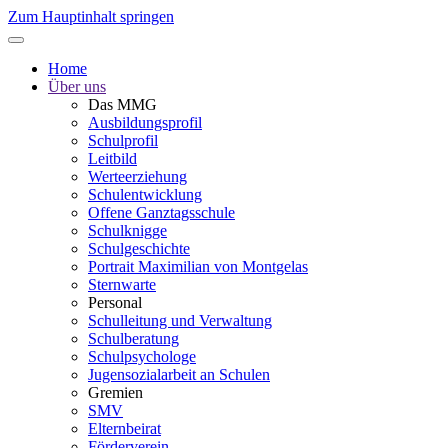
Zum Hauptinhalt springen
Home
Über uns
Das MMG
Ausbildungsprofil
Schulprofil
Leitbild
Werteerziehung
Schulentwicklung
Offene Ganztagsschule
Schulknigge
Schulgeschichte
Portrait Maximilian von Montgelas
Sternwarte
Personal
Schulleitung und Verwaltung
Schulberatung
Schulpsychologe
Jugensozialarbeit an Schulen
Gremien
SMV
Elternbeirat
Förderverein