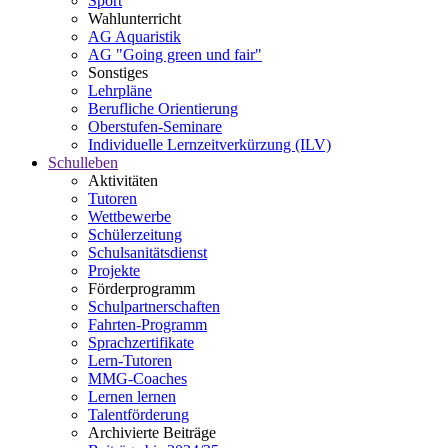
Sport
Wahlunterricht
AG Aquaristik
AG "Going green und fair"
Sonstiges
Lehrpläne
Berufliche Orientierung
Oberstufen-Seminare
Individuelle Lernzeitverkürzung (ILV)
Schulleben
Aktivitäten
Tutoren
Wettbewerbe
Schülerzeitung
Schulsanitätsdienst
Projekte
Förderprogramm
Schulpartnerschaften
Fahrten-Programm
Sprachzertifikate
Lern-Tutoren
MMG-Coaches
Lernen lernen
Talentförderung
Archivierte Beiträge