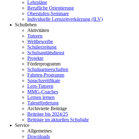
Lehrpläne
Berufliche Orientierung
Oberstufen-Seminare
Individuelle Lernzeitverkürzung (ILV)
Schulleben
Aktivitäten
Tutoren
Wettbewerbe
Schülerzeitung
Schulsanitätsdienst
Projekte
Förderprogramm
Schulpartnerschaften
Fahrten-Programm
Sprachzertifikate
Lern-Tutoren
MMG-Coaches
Lernen lernen
Talentförderung
Archivierte Beiträge
Beiträge bis 2024/25
Beiträge im aktuellen Schuljahr
Service
Allgemeines
Downloads