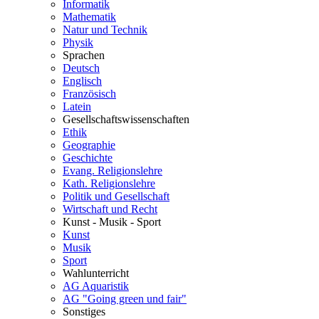
Informatik
Mathematik
Natur und Technik
Physik
Sprachen
Deutsch
Englisch
Französisch
Latein
Gesellschaftswissenschaften
Ethik
Geographie
Geschichte
Evang. Religionslehre
Kath. Religionslehre
Politik und Gesellschaft
Wirtschaft und Recht
Kunst - Musik - Sport
Kunst
Musik
Sport
Wahlunterricht
AG Aquaristik
AG "Going green und fair"
Sonstiges