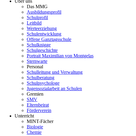
Über uns
Das MMG
Ausbildungsprofil
Schulprofil
Leitbild
Werteerziehung
Schulentwicklung
Offene Ganztagsschule
Schulknigge
Schulgeschichte
Portrait Maximilian von Montgelas
Sternwarte
Personal
Schulleitung und Verwaltung
Schulberatung
Schulpsychologe
Jugensozialarbeit an Schulen
Gremien
SMV
Elternbeirat
Förderverein
Unterricht
MINT-Fächer
Biologie
Chemie