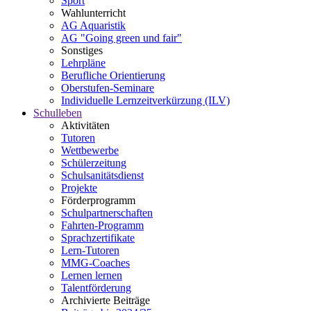
Sport
Wahlunterricht
AG Aquaristik
AG "Going green und fair"
Sonstiges
Lehrpläne
Berufliche Orientierung
Oberstufen-Seminare
Individuelle Lernzeitverkürzung (ILV)
Schulleben
Aktivitäten
Tutoren
Wettbewerbe
Schülerzeitung
Schulsanitätsdienst
Projekte
Förderprogramm
Schulpartnerschaften
Fahrten-Programm
Sprachzertifikate
Lern-Tutoren
MMG-Coaches
Lernen lernen
Talentförderung
Archivierte Beiträge