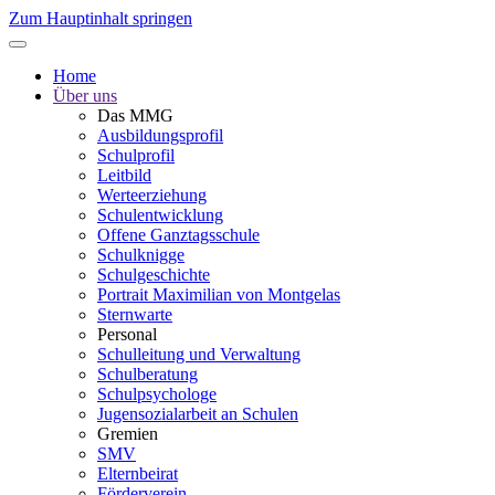
Zum Hauptinhalt springen
Home
Über uns
Das MMG
Ausbildungsprofil
Schulprofil
Leitbild
Werteerziehung
Schulentwicklung
Offene Ganztagsschule
Schulknigge
Schulgeschichte
Portrait Maximilian von Montgelas
Sternwarte
Personal
Schulleitung und Verwaltung
Schulberatung
Schulpsychologe
Jugensozialarbeit an Schulen
Gremien
SMV
Elternbeirat
Förderverein