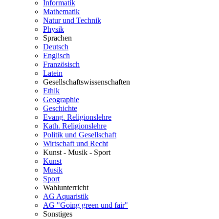
Informatik
Mathematik
Natur und Technik
Physik
Sprachen
Deutsch
Englisch
Französisch
Latein
Gesellschaftswissenschaften
Ethik
Geographie
Geschichte
Evang. Religionslehre
Kath. Religionslehre
Politik und Gesellschaft
Wirtschaft und Recht
Kunst - Musik - Sport
Kunst
Musik
Sport
Wahlunterricht
AG Aquaristik
AG "Going green und fair"
Sonstiges