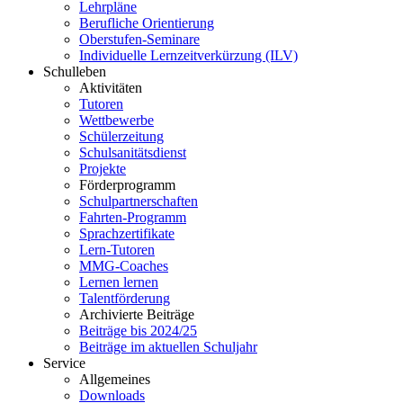
Lehrpläne
Berufliche Orientierung
Oberstufen-Seminare
Individuelle Lernzeitverkürzung (ILV)
Schulleben
Aktivitäten
Tutoren
Wettbewerbe
Schülerzeitung
Schulsanitätsdienst
Projekte
Förderprogramm
Schulpartnerschaften
Fahrten-Programm
Sprachzertifikate
Lern-Tutoren
MMG-Coaches
Lernen lernen
Talentförderung
Archivierte Beiträge
Beiträge bis 2024/25
Beiträge im aktuellen Schuljahr
Service
Allgemeines
Downloads