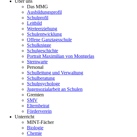
Über uns
Das MMG
Ausbildungsprofil
Schulprofil
Leitbild
Werteerziehung
Schulentwicklung
Offene Ganztagsschule
Schulknigge
Schulgeschichte
Portrait Maximilian von Montgelas
Sternwarte
Personal
Schulleitung und Verwaltung
Schulberatung
Schulpsychologe
Jugensozialarbeit an Schulen
Gremien
SMV
Elternbeirat
Förderverein
Unterricht
MINT-Fächer
Biologie
Chemie