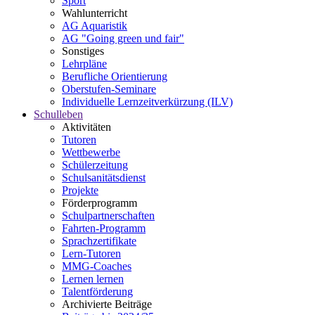
Sport
Wahlunterricht
AG Aquaristik
AG "Going green und fair"
Sonstiges
Lehrpläne
Berufliche Orientierung
Oberstufen-Seminare
Individuelle Lernzeitverkürzung (ILV)
Schulleben
Aktivitäten
Tutoren
Wettbewerbe
Schülerzeitung
Schulsanitätsdienst
Projekte
Förderprogramm
Schulpartnerschaften
Fahrten-Programm
Sprachzertifikate
Lern-Tutoren
MMG-Coaches
Lernen lernen
Talentförderung
Archivierte Beiträge