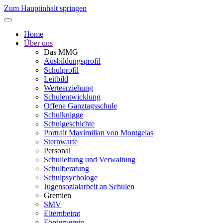
Zum Hauptinhalt springen
Home
Über uns
Das MMG
Ausbildungsprofil
Schulprofil
Leitbild
Werteerziehung
Schulentwicklung
Offene Ganztagsschule
Schulknigge
Schulgeschichte
Portrait Maximilian von Montgelas
Sternwarte
Personal
Schulleitung und Verwaltung
Schulberatung
Schulpsychologe
Jugensozialarbeit an Schulen
Gremien
SMV
Elternbeirat
Förderverein