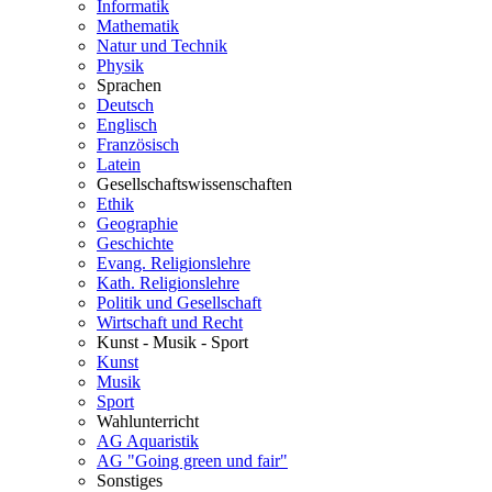
Informatik
Mathematik
Natur und Technik
Physik
Sprachen
Deutsch
Englisch
Französisch
Latein
Gesellschaftswissenschaften
Ethik
Geographie
Geschichte
Evang. Religionslehre
Kath. Religionslehre
Politik und Gesellschaft
Wirtschaft und Recht
Kunst - Musik - Sport
Kunst
Musik
Sport
Wahlunterricht
AG Aquaristik
AG "Going green und fair"
Sonstiges