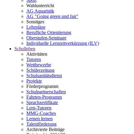
Sport
Wahlunterricht
AG Aquaristik
AG "Going green und fair"
Sonstiges
Lehrpläne
Berufliche Orientierung
Oberstufen-Seminare
Individuelle Lernzeitverkürzung (ILV)
Schulleben
Aktivitäten
Tutoren
Wettbewerbe
Schülerzeitung
Schulsanitätsdienst
Projekte
Förderprogramm
Schulpartnerschaften
Fahrten-Programm
Sprachzertifikate
Lern-Tutoren
MMG-Coaches
Lernen lernen
Talentförderung
Archivierte Beiträge