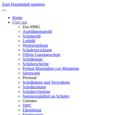
Zum Hauptinhalt springen
Home
Über uns
Das MMG
Ausbildungsprofil
Schulprofil
Leitbild
Werteerziehung
Schulentwicklung
Offene Ganztagsschule
Schulknigge
Schulgeschichte
Portrait Maximilian von Montgelas
Sternwarte
Personal
Schulleitung und Verwaltung
Schulberatung
Schulpsychologe
Jugensozialarbeit an Schulen
Gremien
SMV
Elternbeirat
Förderverein