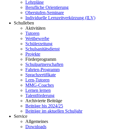
Lehrpläne
Berufliche Orientierung
Oberstufen-Seminare
Individuelle Lernzeitverkürzung (ILV)
Schulleben
Aktivitäten
Tutoren
Wettbewerbe
Schülerzeitung
Schulsanitätsdienst
Projekte
Förderprogramm
Schulpartnerschaften
Fahrten-Programm
Sprachzertifikate
Lern-Tutoren
MMG-Coaches
Lernen lernen
Talentförderung
Archivierte Beiträge
Beiträge bis 2024/25
Beiträge im aktuellen Schuljahr
Service
Allgemeines
Downloads