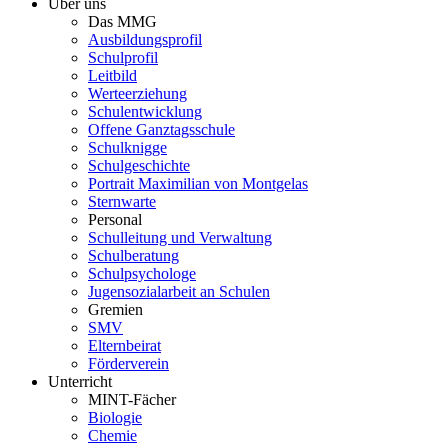
Über uns
Das MMG
Ausbildungsprofil
Schulprofil
Leitbild
Werteerziehung
Schulentwicklung
Offene Ganztagsschule
Schulknigge
Schulgeschichte
Portrait Maximilian von Montgelas
Sternwarte
Personal
Schulleitung und Verwaltung
Schulberatung
Schulpsychologe
Jugensozialarbeit an Schulen
Gremien
SMV
Elternbeirat
Förderverein
Unterricht
MINT-Fächer
Biologie
Chemie