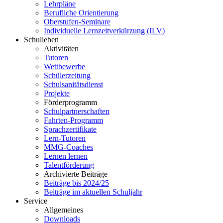
Lehrpläne
Berufliche Orientierung
Oberstufen-Seminare
Individuelle Lernzeitverkürzung (ILV)
Schulleben
Aktivitäten
Tutoren
Wettbewerbe
Schülerzeitung
Schulsanitätsdienst
Projekte
Förderprogramm
Schulpartnerschaften
Fahrten-Programm
Sprachzertifikate
Lern-Tutoren
MMG-Coaches
Lernen lernen
Talentförderung
Archivierte Beiträge
Beiträge bis 2024/25
Beiträge im aktuellen Schuljahr
Service
Allgemeines
Downloads