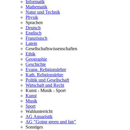
Informatik
Mathematik
Natur und Technik
Physik
Sprachen
Deutsch
Englisch
Französisch
Latein
Gesellschaftswissenschaften
Ethik
Geographie
Geschichte
Evang. Religionslehre
Kath. Religionslehre
Politik und Gesellschaft
Wirtschaft und Recht
Kunst - Musik - Sport
Kunst
Musik
Sport
Wahlunterricht
AG Aquaristik
AG "Going green und fair"
Sonstiges