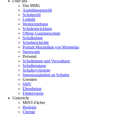
Über uns
Das MMG
Ausbildungsprofil
Schulprofil
Leitbild
Werteerziehung
Schulentwicklung
Offene Ganztagsschule
Schulknigge
Schulgeschichte
Portrait Maximilian von Montgelas
Sternwarte
Personal
Schulleitung und Verwaltung
Schulberatung
Schulpsychologe
Jugensozialarbeit an Schulen
Gremien
SMV
Elternbeirat
Förderverein
Unterricht
MINT-Fächer
Biologie
Chemie