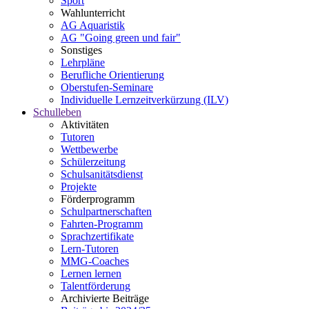
Sport
Wahlunterricht
AG Aquaristik
AG "Going green und fair"
Sonstiges
Lehrpläne
Berufliche Orientierung
Oberstufen-Seminare
Individuelle Lernzeitverkürzung (ILV)
Schulleben
Aktivitäten
Tutoren
Wettbewerbe
Schülerzeitung
Schulsanitätsdienst
Projekte
Förderprogramm
Schulpartnerschaften
Fahrten-Programm
Sprachzertifikate
Lern-Tutoren
MMG-Coaches
Lernen lernen
Talentförderung
Archivierte Beiträge