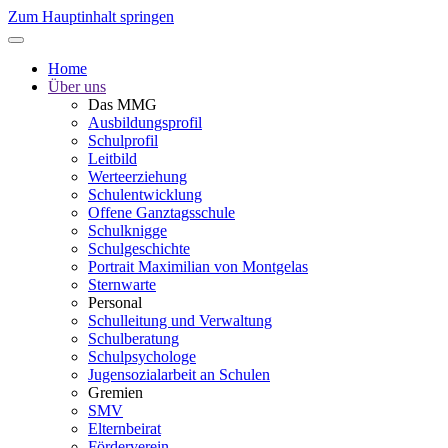
Zum Hauptinhalt springen
Home
Über uns
Das MMG
Ausbildungsprofil
Schulprofil
Leitbild
Werteerziehung
Schulentwicklung
Offene Ganztagsschule
Schulknigge
Schulgeschichte
Portrait Maximilian von Montgelas
Sternwarte
Personal
Schulleitung und Verwaltung
Schulberatung
Schulpsychologe
Jugensozialarbeit an Schulen
Gremien
SMV
Elternbeirat
Förderverein