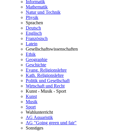
Informatik
Mathematik
Natur und Technik
Physik
Sprachen
Deutsch
Englisch
Französisch
Latein
Gesellschaftswissenschaften
Ethik
Geographie
Geschichte
Evang. Religionslehre
Kath. Religionslehre
Politik und Gesellschaft
Wirtschaft und Recht
Kunst - Musik - Sport
Kunst
Musik
Sport
Wahlunterricht
AG Aquaristik
AG "Going green und fair"
Sonstiges