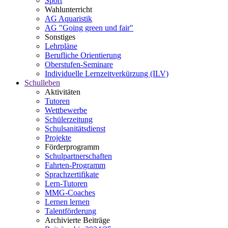
Sport
Wahlunterricht
AG Aquaristik
AG "Going green und fair"
Sonstiges
Lehrpläne
Berufliche Orientierung
Oberstufen-Seminare
Individuelle Lernzeitverkürzung (ILV)
Schulleben
Aktivitäten
Tutoren
Wettbewerbe
Schülerzeitung
Schulsanitätsdienst
Projekte
Förderprogramm
Schulpartnerschaften
Fahrten-Programm
Sprachzertifikate
Lern-Tutoren
MMG-Coaches
Lernen lernen
Talentförderung
Archivierte Beiträge