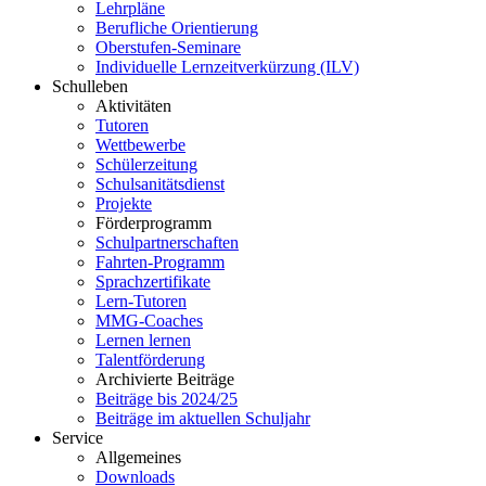
Lehrpläne
Berufliche Orientierung
Oberstufen-Seminare
Individuelle Lernzeitverkürzung (ILV)
Schulleben
Aktivitäten
Tutoren
Wettbewerbe
Schülerzeitung
Schulsanitätsdienst
Projekte
Förderprogramm
Schulpartnerschaften
Fahrten-Programm
Sprachzertifikate
Lern-Tutoren
MMG-Coaches
Lernen lernen
Talentförderung
Archivierte Beiträge
Beiträge bis 2024/25
Beiträge im aktuellen Schuljahr
Service
Allgemeines
Downloads