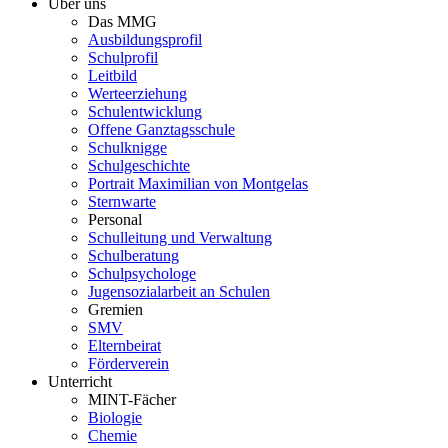
Über uns
Das MMG
Ausbildungsprofil
Schulprofil
Leitbild
Werteerziehung
Schulentwicklung
Offene Ganztagsschule
Schulknigge
Schulgeschichte
Portrait Maximilian von Montgelas
Sternwarte
Personal
Schulleitung und Verwaltung
Schulberatung
Schulpsychologe
Jugensozialarbeit an Schulen
Gremien
SMV
Elternbeirat
Förderverein
Unterricht
MINT-Fächer
Biologie
Chemie