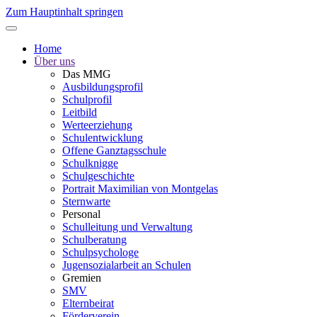
Zum Hauptinhalt springen
Home
Über uns
Das MMG
Ausbildungsprofil
Schulprofil
Leitbild
Werteerziehung
Schulentwicklung
Offene Ganztagsschule
Schulknigge
Schulgeschichte
Portrait Maximilian von Montgelas
Sternwarte
Personal
Schulleitung und Verwaltung
Schulberatung
Schulpsychologe
Jugensozialarbeit an Schulen
Gremien
SMV
Elternbeirat
Förderverein