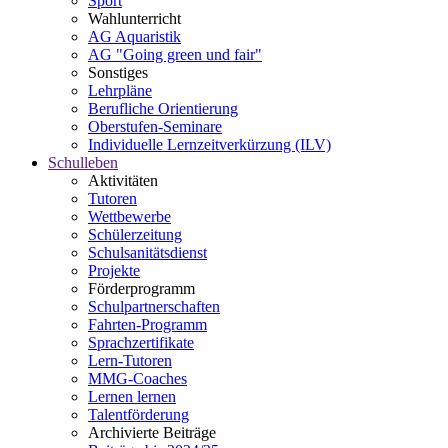
Sport
Wahlunterricht
AG Aquaristik
AG "Going green und fair"
Sonstiges
Lehrpläne
Berufliche Orientierung
Oberstufen-Seminare
Individuelle Lernzeitverkürzung (ILV)
Schulleben
Aktivitäten
Tutoren
Wettbewerbe
Schülerzeitung
Schulsanitätsdienst
Projekte
Förderprogramm
Schulpartnerschaften
Fahrten-Programm
Sprachzertifikate
Lern-Tutoren
MMG-Coaches
Lernen lernen
Talentförderung
Archivierte Beiträge