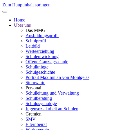
Zum Hauptinhalt springen
Home
Über uns
Das MMG
Ausbildungsprofil
Schulprofil
Leitbild
Werteerziehung
Schulentwicklung
Offene Ganztagsschule
Schulknigge
Schulgeschichte
Portrait Maximilian von Montgelas
Sternwarte
Personal
Schulleitung und Verwaltung
Schulberatung
Schulpsychologe
Jugensozialarbeit an Schulen
Gremien
SMV
Elternbeirat
Förderverein