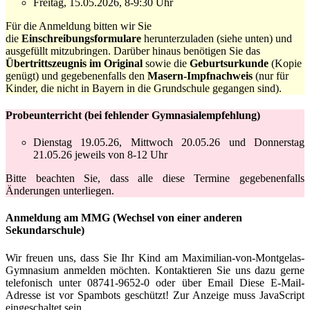
Freitag, 15.05.2026, 8-9:30 Uhr
Für die Anmeldung bitten wir Sie
die
Einschreibungsformulare
herunterzuladen (siehe unten) und
ausgefüllt mitzubringen. Darüber hinaus benötigen Sie das
Übertrittszeugnis im Original
sowie
die
Geburtsurkunde
(Kopie
genügt) und gegebenenfalls den
Masern-Impfnachweis
(nur für
Kinder, die nicht in Bayern in die Grundschule gegangen sind).
Probeunterricht
(bei fehlender Gymnasialempfehlung)
Dienstag 19.05.26, Mittwoch 20.05.26 und Donnerstag
21.05.26 jeweils von 8-12 Uhr
Bitte beachten Sie, dass alle diese Termine gegebenenfalls
Änderungen unterliegen.
Anmeldung am MMG
(Wechsel von einer anderen
Sekundarschule)
Wir freuen uns, dass Sie Ihr Kind am Maximilian-von-Montgelas-
Gymnasium anmelden möchten. Kontaktieren Sie uns dazu gerne
telefonisch unter 08741-9652-0 oder über Email
Diese E-Mail-
Adresse ist vor Spambots geschützt! Zur Anzeige muss JavaScript
eingeschaltet sein.
.