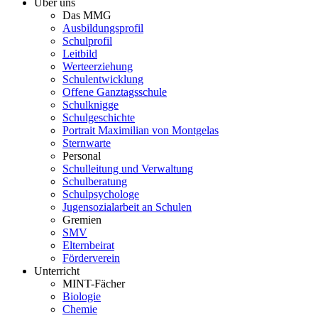
Über uns
Das MMG
Ausbildungsprofil
Schulprofil
Leitbild
Werteerziehung
Schulentwicklung
Offene Ganztagsschule
Schulknigge
Schulgeschichte
Portrait Maximilian von Montgelas
Sternwarte
Personal
Schulleitung und Verwaltung
Schulberatung
Schulpsychologe
Jugensozialarbeit an Schulen
Gremien
SMV
Elternbeirat
Förderverein
Unterricht
MINT-Fächer
Biologie
Chemie