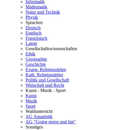
Informatik
Mathematik
Natur und Technik
Physik
Sprachen
Deutsch
Englisch
Französisch
Latein
Gesellschaftswissenschaften
Ethik
Geographie
Geschichte
Evang. Religionslehre
Kath. Religionslehre
Politik und Gesellschaft
Wirtschaft und Recht
Kunst - Musik - Sport
Kunst
Musik
Sport
Wahlunterricht
AG Aquaristik
AG "Going green und fair"
Sonstiges