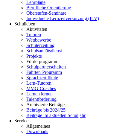
Lehrpläne
Berufliche Orientierung
Oberstufen-Seminare
Individuelle Lernzeitverkürzung (ILV)
Schulleben
Aktivitäten
Tutoren
Wettbewerbe
Schülerzeitung
Schulsanitätsdienst
Projekte
Förderprogramm
Schulpartnerschaften
Fahrten-Programm
Sprachzertifikate
Lern-Tutoren
MMG-Coaches
Lernen lernen
Talentförderung
Archivierte Beiträge
Beiträge bis 2024/25
Beiträge im aktuellen Schuljahr
Service
Allgemeines
Downloads