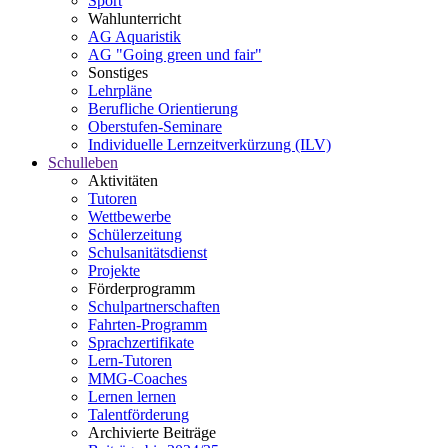
Sport
Wahlunterricht
AG Aquaristik
AG "Going green und fair"
Sonstiges
Lehrpläne
Berufliche Orientierung
Oberstufen-Seminare
Individuelle Lernzeitverkürzung (ILV)
Schulleben
Aktivitäten
Tutoren
Wettbewerbe
Schülerzeitung
Schulsanitätsdienst
Projekte
Förderprogramm
Schulpartnerschaften
Fahrten-Programm
Sprachzertifikate
Lern-Tutoren
MMG-Coaches
Lernen lernen
Talentförderung
Archivierte Beiträge