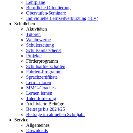
Lehrpläne
Berufliche Orientierung
Oberstufen-Seminare
Individuelle Lernzeitverkürzung (ILV)
Schulleben
Aktivitäten
Tutoren
Wettbewerbe
Schülerzeitung
Schulsanitätsdienst
Projekte
Förderprogramm
Schulpartnerschaften
Fahrten-Programm
Sprachzertifikate
Lern-Tutoren
MMG-Coaches
Lernen lernen
Talentförderung
Archivierte Beiträge
Beiträge bis 2024/25
Beiträge im aktuellen Schuljahr
Service
Allgemeines
Downloads