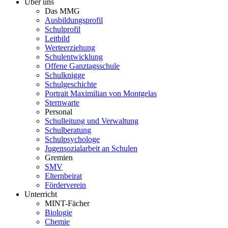
Über uns
Das MMG
Ausbildungsprofil
Schulprofil
Leitbild
Werteerziehung
Schulentwicklung
Offene Ganztagsschule
Schulknigge
Schulgeschichte
Portrait Maximilian von Montgelas
Sternwarte
Personal
Schulleitung und Verwaltung
Schulberatung
Schulpsychologe
Jugensozialarbeit an Schulen
Gremien
SMV
Elternbeirat
Förderverein
Unterricht
MINT-Fächer
Biologie
Chemie