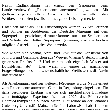
Navin Radhakrishnan hat erneut den Superpreis beim
Landeswettbewerb ,,Experimente antworten‘‘ gewonnen. Mit
großem experimentellem Geschick hat er in allen drei
Wettbewerbsrunden jeweils herausragende Leistungen erzielt.
Unter den mehr als 3000 Einsendungen wurden 55 Schülerinnen
und Schüler im Auditorium des Deutsche Museums mit dem
Superpreis ausgezeichnet, darunter konnten nur neun Schülerinnen
und Schüler den dritten Superpreis gewinnen, also die höchste
mögliche Auszeichnung des Wettbewerbs.
Wie wirken sich Ananas, Apfel und Kiwi auf die Konsistenz von
Joghurts und Gummibärchen aus? Wieviel Vitamin C steckt in frisch
gepressten Fruchtsäften? Und warum perlt eigentlich Wasser auf
Lotusblättern ab? – Dies waren nur einige der spannenden
Fragestellungen des naturwissenschaftlichen Wettbewerbs die Navin
untersucht hat.
Als Anerkennung und zur weiteren Förderung wurde Navin erneut
zum Experimente antworten Camp in Regensburg eingeladen. Ein
ganz besonderes Erlebnis war die sich anschließende Einladung
zum fünftägigen Experimentalseminar 2025 des Förderverein
Chemie-Olympiade e.V. nach Mainz. Hier wurde an der Johannes
Gutenberg-Universität Mainz im Schüler-Labor „Nat-Lab“ in einem
richtigen Labor experimentiert, das Max-Planck-Instituts für