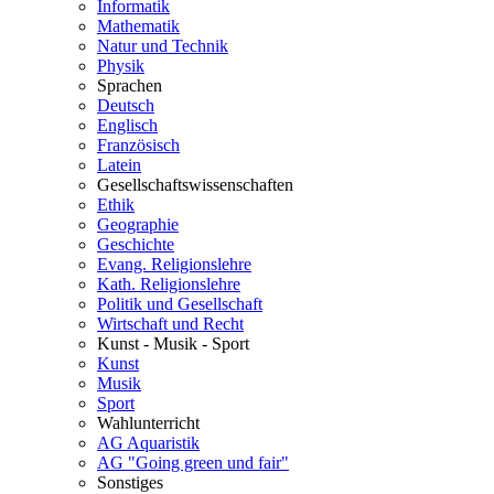
Informatik
Mathematik
Natur und Technik
Physik
Sprachen
Deutsch
Englisch
Französisch
Latein
Gesellschaftswissenschaften
Ethik
Geographie
Geschichte
Evang. Religionslehre
Kath. Religionslehre
Politik und Gesellschaft
Wirtschaft und Recht
Kunst - Musik - Sport
Kunst
Musik
Sport
Wahlunterricht
AG Aquaristik
AG "Going green und fair"
Sonstiges