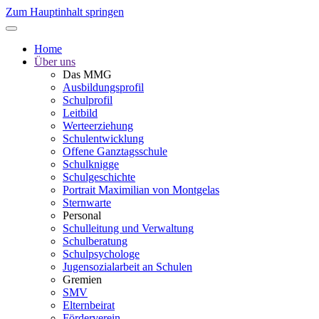
Zum Hauptinhalt springen
Home
Über uns
Das MMG
Ausbildungsprofil
Schulprofil
Leitbild
Werteerziehung
Schulentwicklung
Offene Ganztagsschule
Schulknigge
Schulgeschichte
Portrait Maximilian von Montgelas
Sternwarte
Personal
Schulleitung und Verwaltung
Schulberatung
Schulpsychologe
Jugensozialarbeit an Schulen
Gremien
SMV
Elternbeirat
Förderverein