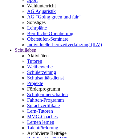
Sport
Wahlunterricht
AG Aquaristik
AG "Going green und fair"
Sonstiges
Lehrpläne
Berufliche Orientierung
Oberstufen-Seminare
Individuelle Lernzeitverkürzung (ILV)
Schulleben
Aktivitäten
Tutoren
Wettbewerbe
Schülerzeitung
Schulsanitätsdienst
Projekte
Förderprogramm
Schulpartnerschaften
Fahrten-Programm
Sprachzertifikate
Lern-Tutoren
MMG-Coaches
Lernen lernen
Talentförderung
Archivierte Beiträge