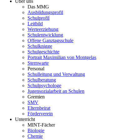
Über uns
Das MMG
Ausbildungsprofil
Schulprofil
Leitbild
Werteerziehung
Schulentwicklung
Offene Ganztagsschule
Schulknigge
Schulgeschichte
Portrait Maximilian von Montgelas
Sternwarte
Personal
Schulleitung und Verwaltung
Schulberatung
Schulpsychologe
Jugensozialarbeit an Schulen
Gremien
SMV
Elternbeirat
Förderverein
Unterricht
MINT-Fächer
Biologie
Chemie