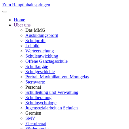
Zum Hauptinhalt springen
Home
Über uns
Das MMG
Ausbildungsprofil
Schulprofil
Leitbild
Werteerziehung
Schulentwicklung
Offene Ganztagsschule
Schulknigge
Schulgeschichte
Portrait Maximilian von Montgelas
Sternwarte
Personal
Schulleitung und Verwaltung
Schulberatung
Schulpsychologe
Jugensozialarbeit an Schulen
Gremien
SMV
Elternbeirat
Förderverein