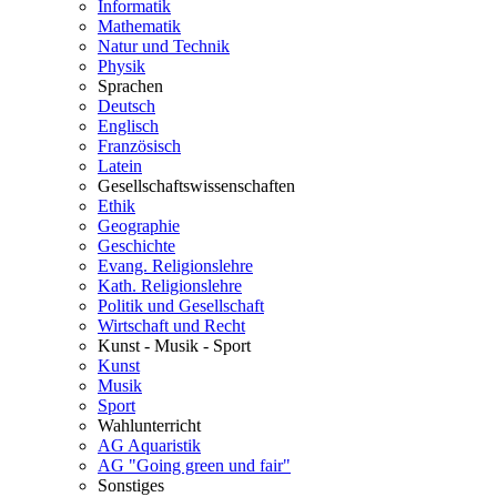
Informatik
Mathematik
Natur und Technik
Physik
Sprachen
Deutsch
Englisch
Französisch
Latein
Gesellschaftswissenschaften
Ethik
Geographie
Geschichte
Evang. Religionslehre
Kath. Religionslehre
Politik und Gesellschaft
Wirtschaft und Recht
Kunst - Musik - Sport
Kunst
Musik
Sport
Wahlunterricht
AG Aquaristik
AG "Going green und fair"
Sonstiges