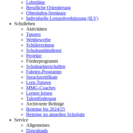
Lehrpläne
Berufliche Orientierung
Oberstufen-Seminare
Individuelle Lernzeitverkürzung (ILV)
Schulleben
Aktivitäten
Tutoren
Wettbewerbe
Schülerzeitung
Schulsanitätsdienst
Projekte
Förderprogramm
Schulpartnerschaften
Fahrten-Programm
Sprachzertifikate
Lern-Tutoren
MMG-Coaches
Lernen lernen
Talentförderung
Archivierte Beiträge
Beiträge bis 2024/25
Beiträge im aktuellen Schuljahr
Service
Allgemeines
Downloads