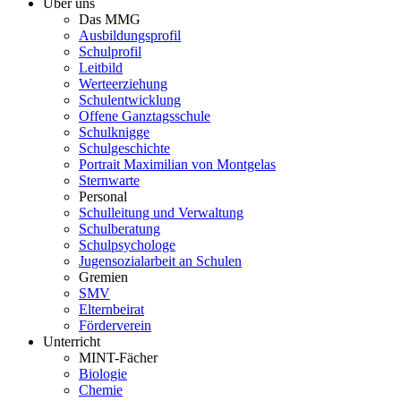
Über uns
Das MMG
Ausbildungsprofil
Schulprofil
Leitbild
Werteerziehung
Schulentwicklung
Offene Ganztagsschule
Schulknigge
Schulgeschichte
Portrait Maximilian von Montgelas
Sternwarte
Personal
Schulleitung und Verwaltung
Schulberatung
Schulpsychologe
Jugensozialarbeit an Schulen
Gremien
SMV
Elternbeirat
Förderverein
Unterricht
MINT-Fächer
Biologie
Chemie