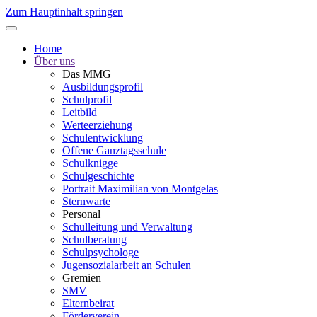
Zum Hauptinhalt springen
Home
Über uns
Das MMG
Ausbildungsprofil
Schulprofil
Leitbild
Werteerziehung
Schulentwicklung
Offene Ganztagsschule
Schulknigge
Schulgeschichte
Portrait Maximilian von Montgelas
Sternwarte
Personal
Schulleitung und Verwaltung
Schulberatung
Schulpsychologe
Jugensozialarbeit an Schulen
Gremien
SMV
Elternbeirat
Förderverein