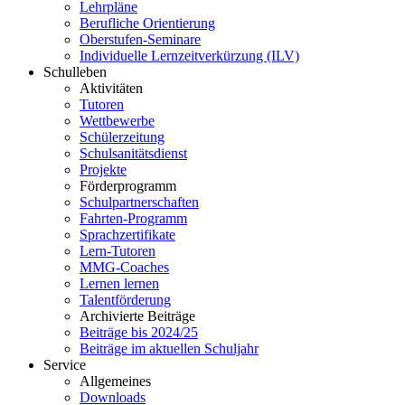
Lehrpläne
Berufliche Orientierung
Oberstufen-Seminare
Individuelle Lernzeitverkürzung (ILV)
Schulleben
Aktivitäten
Tutoren
Wettbewerbe
Schülerzeitung
Schulsanitätsdienst
Projekte
Förderprogramm
Schulpartnerschaften
Fahrten-Programm
Sprachzertifikate
Lern-Tutoren
MMG-Coaches
Lernen lernen
Talentförderung
Archivierte Beiträge
Beiträge bis 2024/25
Beiträge im aktuellen Schuljahr
Service
Allgemeines
Downloads