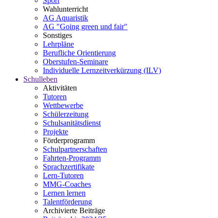
Sport
Wahlunterricht
AG Aquaristik
AG "Going green und fair"
Sonstiges
Lehrpläne
Berufliche Orientierung
Oberstufen-Seminare
Individuelle Lernzeitverkürzung (ILV)
Schulleben
Aktivitäten
Tutoren
Wettbewerbe
Schülerzeitung
Schulsanitätsdienst
Projekte
Förderprogramm
Schulpartnerschaften
Fahrten-Programm
Sprachzertifikate
Lern-Tutoren
MMG-Coaches
Lernen lernen
Talentförderung
Archivierte Beiträge