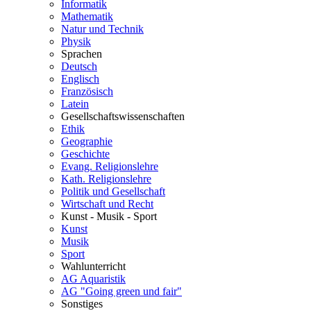
Informatik
Mathematik
Natur und Technik
Physik
Sprachen
Deutsch
Englisch
Französisch
Latein
Gesellschaftswissenschaften
Ethik
Geographie
Geschichte
Evang. Religionslehre
Kath. Religionslehre
Politik und Gesellschaft
Wirtschaft und Recht
Kunst - Musik - Sport
Kunst
Musik
Sport
Wahlunterricht
AG Aquaristik
AG "Going green und fair"
Sonstiges